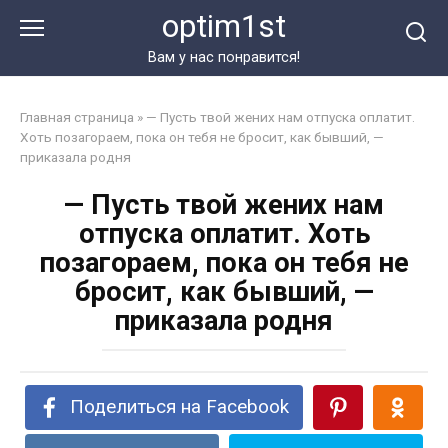
Перейти
optim1st
к
контенту
Вам у нас понравится!
Главная страница
»
— Пусть твой жених нам отпуска оплатит.
Хоть позагораем, пока он тебя не бросит, как бывший, —
приказала родня
— Пусть твой жених нам
отпуска оплатит. Хоть
позагораем, пока он тебя не
бросит, как бывший, —
приказала родня
Поделиться на Facebook