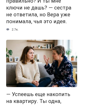
правильно? И ты мне
ключи не дашь? — сестра
не ответила, но Вера уже
понимала, чья это идея.
2.7к.
— Успеешь еще накопить
на квартиру. Ты одна,