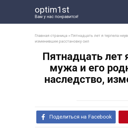
Перейти
optim1st
к
контенту
Вам у нас понравится!
Главная страница
»
Пятнадцать лет я терпела неув
изменившее расстановку сил
Пятнадцать лет 
мужа и его род
наследство, изм
Поделиться на Facebook