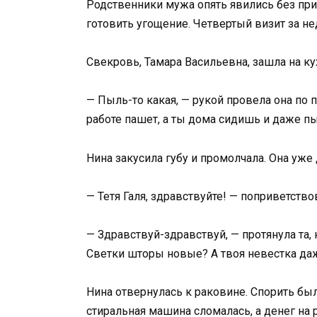
Родственники мужа опять явились без при
готовить угощение. Четвертый визит за н
Свекровь, Тамара Васильевна, зашла на к
— Пыль-то какая, — рукой провела она по
работе пашет, а ты дома сидишь и даже п
Нина закусила губу и промолчала. Она уже 
— Тетя Галя, здравствуйте! — поприветст
— Здравствуй-здравствуй, — протянула та, н
Светки шторы новые? А твоя невестка даж
Нина отвернулась к раковине. Спорить был
стиральная машина сломалась, а денег на 