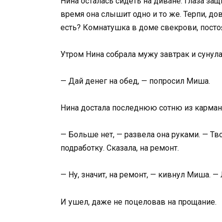
Нина осталась сидеть на диване. Глаза защ
время она слышит одно и то же. Терпи, дов
есть? Комнатушка в доме свекрови, посто
Утром Нина собрала мужу завтрак и сунул
— Дай денег на обед, — попросил Миша.
Нина достала последнюю сотню из кармана
— Больше нет, — развела она руками. — Тв
подработку. Сказала, на ремонт.
— Ну, значит, на ремонт, — кивнул Миша. —
И ушел, даже не поцеловав на прощание.