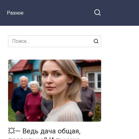
мужу.
Разное
Search
for:
💥— Ведь дача общая,