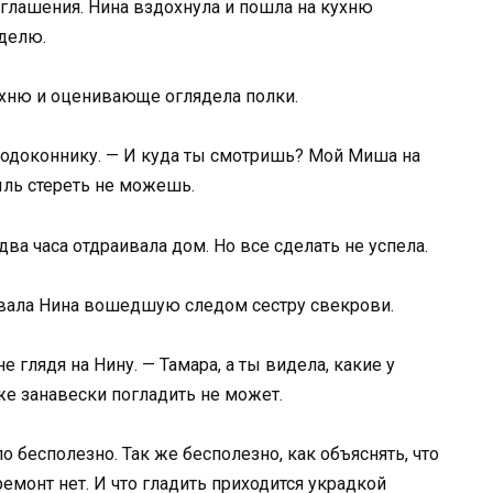
глашения. Нина вздохнула и пошла на кухню
еделю.
ухню и оценивающе оглядела полки.
 подоконнику. — И куда ты смотришь? Мой Миша на
ыль стереть не можешь.
два часа отдраивала дом. Но все сделать не успела.
вовала Нина вошедшую следом сестру свекрови.
е глядя на Нину. — Тамара, а ты видела, какие у
е занавески погладить не может.
о бесполезно. Так же бесполезно, как объяснять, что
ремонт нет. И что гладить приходится украдкой