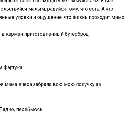
ипало от слез. Пятнадцать лет замужества, и все
ольствуйся малым, радуйся тому, что есть. А что
янные упреки и ощущение, что жизнь проходит мимо.
а в карман приготовленный бутерброд.
 фартука.
оя мама вчера забрала всю мою получку за
 Ладно, перебьюсь.