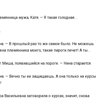
лемянница мужа, Катя. — Я такая голодная…
.
на. — В прошлый раз то же самое было. Не можешь
жена племянника моего, такие пироги печет! А ты…
г Миша, появившийся на пороге. — Нина старается.
а. — Вечно ты ее защищаешь. А она только на курсы
!
ра Васильевна заговорила о курсах, значит, снова