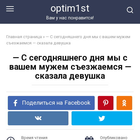
Перейти
optim1st
к
контенту
Вам у нас понравится!
Главная страница
»
— С сегодняшнего дня мы с вашем мужем
съезжаемся — сказала девушка
— С сегодняшнего дня мы с
вашем мужем съезжаемся —
сказала девушка
Поделиться на Facebook
Время чтения
Опубликовано