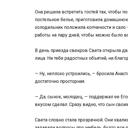
Она решила встретить гостей так, чтобы п
постельное белье, приготовила домашнюю е
холодильник положила копчености и сало
работы на пару дней, чтобы можно было вс
В день приезда свекров Света открыла дв
лица. Ни тебе радостных объятий, ни благо
— Ну, неплохо устроились, — бросила Анас
достаточно просторная.
— Да, сынок, молодец, — поддержал ее Его
вкусом сделал. Сразу видно, что сын своих
Света словно стала прозрачной. Они хвали
задавали вопросы про мебель, будто все 