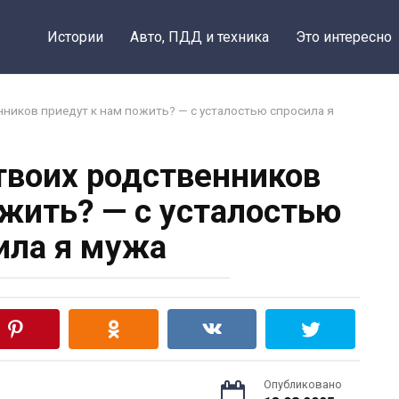
Истории
Авто, ПДД и техника
Это интересно
ников приедут к нам пожить? — с усталостью спросила я
твоих родственников
ожить? — с усталостью
ила я мужа
Опубликовано