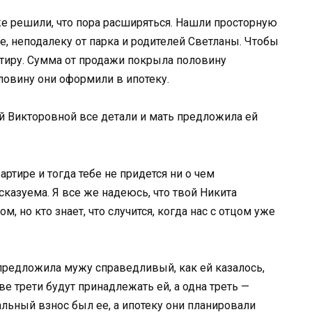
 решили, что пора расширяться. Нашли просторную
, неподалеку от парка и родителей Светланы. Чтобы
ртиру. Сумма от продажи покрыла половину
ловину они оформили в ипотеку.
й Викторовной все детали и мать предложила ей
тире и тогда тебе не придется ни о чем
казуема. Я все же надеюсь, что твой Никита
 но кто знает, что случится, когда нас с отцом уже
 предложила мужу справедливый, как ей казалось,
ве трети будут принадлежать ей, а одна треть —
альный взнос был ее, а ипотеку они планировали