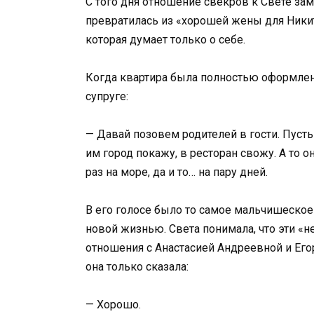
С того дня отношение свекров к Свете заме
превратилась из «хорошей жены для Ник
которая думает только о себе.
Когда квартира была полностью оформлен
супруге:
— Давай позовем родителей в гости. Пусть
им город покажу, в ресторан свожу. А то 
раз на море, да и то… на пару дней.
В его голосе было то самое мальчишеское
новой жизнью. Света понимала, что эти «
отношения с Анастасией Андреевной и Ег
она только сказала:
— Хорошо.