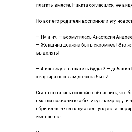
платить вместе. Никита согласился, не ви
Но вот его родители восприняли эту новост
— Ну и ну, — возмутилась Анастасия Андр
— Женщина должна быть скромнее! Это ж к
выделять!
— А ипотеку кто платить будет? — добавил
квартира пополам должна быть!
Света пыталась спокойно объяснить, что б
смогли позволить себе такую квартиру, и 
обрывали ее на полуслове, упорно игнорир
именно ею.