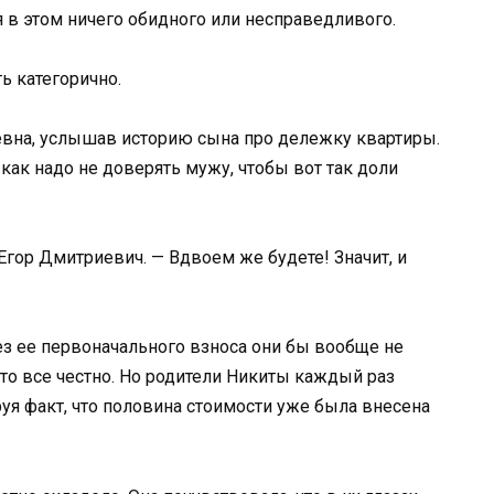
дя в этом ничего обидного или несправедливого.
ь категорично.
еевна, услышав историю сына про дележку квартиры.
ак надо не доверять мужу, чтобы вот так доли
 Егор Дмитриевич. — Вдвоем же будете! Значит, и
ез ее первоначального взноса они бы вообще не
что все честно. Но родители Никиты каждый раз
уя факт, что половина стоимости уже была внесена