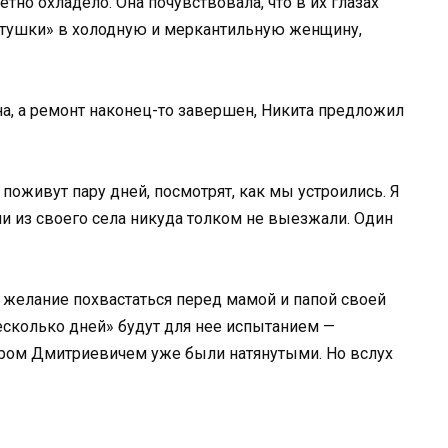
тно охладело. Она почувствовала, что в их глазах
итушки» в холодную и меркантильную женщину,
а, а ремонт наконец-то завершен, Никита предложил
 поживут пару дней, посмотрят, как мы устроились. Я
они из своего села никуда толком не выезжали. Один
 желание похвастаться перед мамой и папой своей
несколько дней» будут для нее испытанием —
ором Дмитриевичем уже были натянутыми. Но вслух