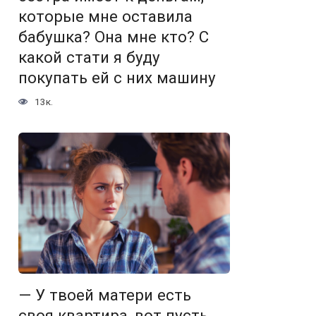
которые мне оставила
бабушка? Она мне кто? С
какой стати я буду
покупать ей с них машину
13к.
— У твоей матери есть
своя квартира, вот пусть