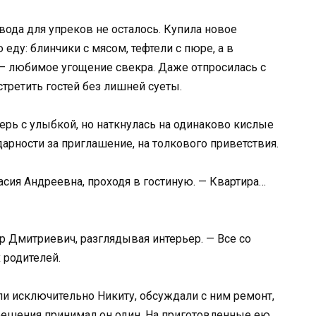
овода для упреков не осталось. Купила новое
ду: блинчики с мясом, тефтели с пюре, а в
 — любимое угощение свекра. Даже отпросилась с
третить гостей без лишней суеты.
ерь с улыбкой, но наткнулась на одинаково кислые
дарности за приглашение, на толкового приветствия.
тасия Андреевна, проходя в гостиную. — Квартира…
р Дмитриевич, разглядывая интерьер. — Все со
 родителей.
ли исключительно Никиту, обсуждали с ним ремонт,
решения принимал он один. На приготовленные ею