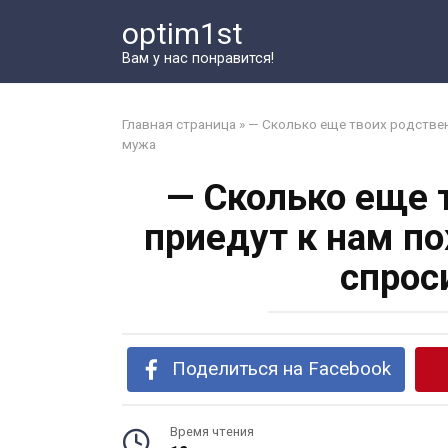
Перейти
optim1st
к
контенту
Вам у нас понравится!
Главная страница
»
— Сколько еще твоих родствен
мужа
— Сколько еще 
приедут к нам п
спрос
Поделиться на Facebook
Время чтения