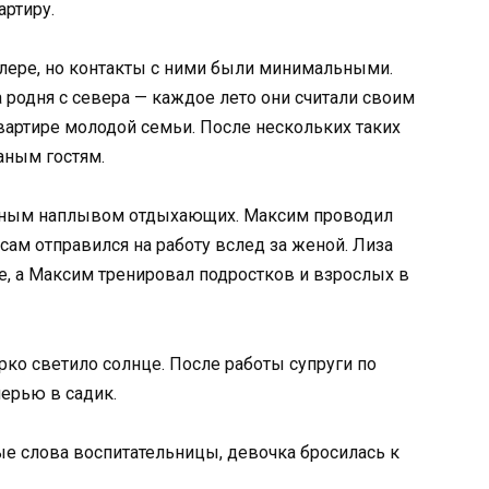
ртиру.
лере, но контакты с ними были минимальными.
 родня с севера — каждое лето они считали своим
квартире молодой семьи. После нескольких таких
аным гостям.
онным наплывом отдыхающих. Максим проводил
 сам отправился на работу вслед за женой. Лиза
, а Максим тренировал подростков и взрослых в
рко светило солнце. После работы супруги по
черью в садик.
е слова воспитательницы, девочка бросилась к