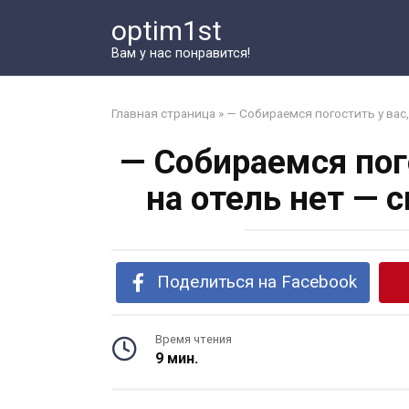
Перейти
optim1st
к
контенту
Вам у нас понравится!
Главная страница
»
— Собираемся погостить у вас
— Собираемся пог
на отель нет — 
Поделиться на Facebook
Время чтения
9 мин.