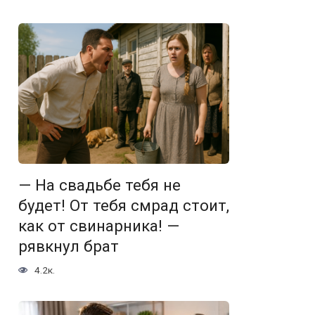
— На свадьбе тебя не
будет! От тебя смрад стоит,
как от свинарника! —
рявкнул брат
4.2к.