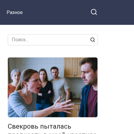
Разное
Search
for:
Свекровь пыталась