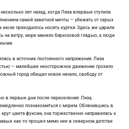
 несколько лет назад, когда Лиза впервые ступила
олнением самой заветной мечты — убежать от серых
 июле приходилось носить куртки. Здесь же царили
ь на ветру, море манило бирюзовой гладью, а люди
тными.
лись в источник постоянного напряжения. Лиза
астью — малейшее неосторожное движение грозило
южный город обещал новое начало, свободу от
о в первые дни после переселения. Лиза,
емедленно познакомиться с морем. Облачившись в
 круг цвета фуксии, она торжественно направилась к
 навык как-то прошел мимо нее в северном детстве.