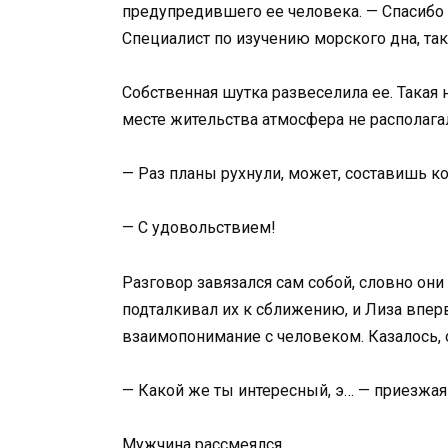
предупредившего ее человека. — Спасибо з
Специалист по изучению морского дна, так
Собственная шутка развеселила ее. Такая
месте жительства атмосфера не располаг
— Раз планы рухнули, может, составишь к
— С удовольствием!
Разговор завязался сам собой, словно они
подталкивал их к сближению, и Лиза впер
взаимопонимание с человеком. Казалось, о
— Какой же ты интересный, э… — приезжая 
Мужчина рассмеялся.