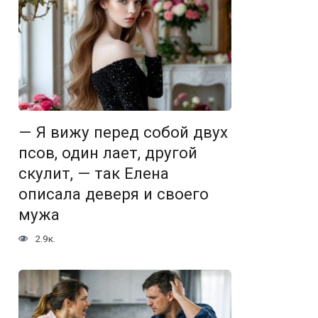
— Я вижу перед собой двух
псов, один лает, другой
скулит, — так Елена
описала деверя и своего
мужа
2.9к.