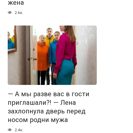
жена
2.6к.
— А мы разве вас в гости
приглашали?! — Лена
захлопнула дверь перед
носом родни мужа
2.4к.