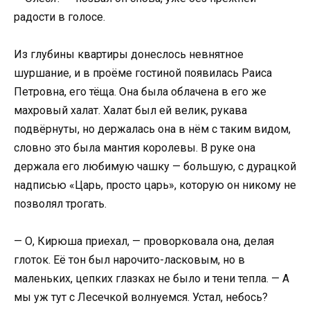
радости в голосе.
Из глубины квартиры донеслось невнятное
шуршание, и в проёме гостиной появилась Раиса
Петровна, его тёща. Она была облачена в его же
махровый халат. Халат был ей велик, рукава
подвёрнуты, но держалась она в нём с таким видом,
словно это была мантия королевы. В руке она
держала его любимую чашку — большую, с дурацкой
надписью «Царь, просто царь», которую он никому не
позволял трогать.
— О, Кирюша приехал, — проворковала она, делая
глоток. Её тон был нарочито-ласковым, но в
маленьких, цепких глазках не было и тени тепла. — А
мы уж тут с Лесечкой волнуемся. Устал, небось?