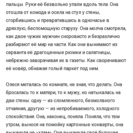
пальцы. Руки её безвольно упали вдоль тела. Она
отошла от комода и осела на стул у стены,
сгорбившись и превратившись в одночасье в
дряхлую, беспомощную старуху. Она молча смотрела,
как двое чужих мужчин сноровисто и безразлично
разбирают её мир на части. Как они вынимают из
серванта её драгоценные рюмки и салатницы,
небрежно заворачивая их в газеты. Как сворачивают
её ковёр, обнажая голый паркет под ним.
Олеся металась по комнате, не зная, что делать. Она
бросалась то к матери, то к мужу, но натыкалась на
две стены: одну — из сломленного, безмолвного
отчаяния, другую — из непробиваемого, холодного
спокойствия. Она, наконец, поняла. Поняла, что тем
утром, вынося на помойку картонные конверты, она
выкинула не «хлам». Она выкинула своё будущее.