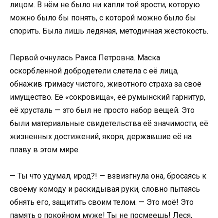
лицом. В нём не было ни капли той ярости, которую
можно было бы понять, с которой можно было бы
спорить. Была лишь ледяная, методичная жестокость.
Первой очнулась Раиса Петровна. Маска
оскорблённой добродетели слетела с её лица,
обнажив гримасу чистого, животного страха за своё
имущество. Её «сокровища», её румынский гарнитур,
её хрусталь — это был не просто набор вещей. Это
были материальные свидетельства её значимости, её
жизненных достижений, якоря, державшие её на
плаву в этом мире.
— Ты что удумал, ирод?! — взвизгнула она, бросаясь к
своему комоду и раскидывая руки, словно пытаясь
обнять его, защитить своим телом. — Это моё! Это
память о покойном муже! Ты не посмеешь! Леся,