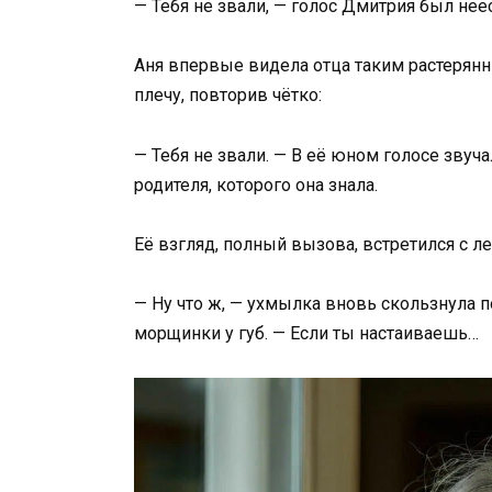
— Тебя не звали, — голос Дмитрия был нее
Аня впервые видела отца таким растерянн
плечу, повторив чётко:
— Тебя не звали. — В её юном голосе зву
родителя, которого она знала.
Её взгляд, полный вызова, встретился с
— Ну что ж, — ухмылка вновь скользнула 
морщинки у губ. — Если ты настаиваешь…