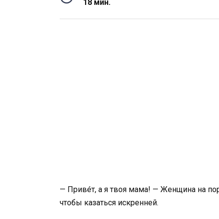
18 мин.
— Привéт, а я твоя мама! — Женщина на п
чтобы казаться искренней.