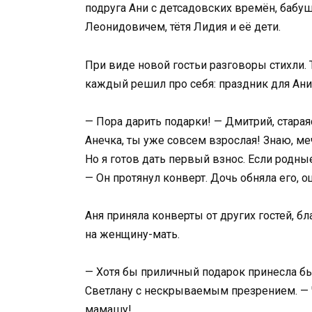
подруга Ани с детсадовских времён, бабу
Леонидовичем, тётя Лидия и её дети.
При виде новой гостьи разговоры стихли. Т
каждый решил про себя: праздник для Ани 
— Пора дарить подарки! — Дмитрий, старая
Анечка, ты уже совсем взрослая! Знаю, мечт
Но я готов дать первый взнос. Если родн
— Он протянул конверт. Дочь обняла его, о
Аня приняла конверты от других гостей, б
на женщину-мать.
— Хотя бы приличный подарок принесла бы,
Светлану с нескрываемым презрением. — 
мамашу!