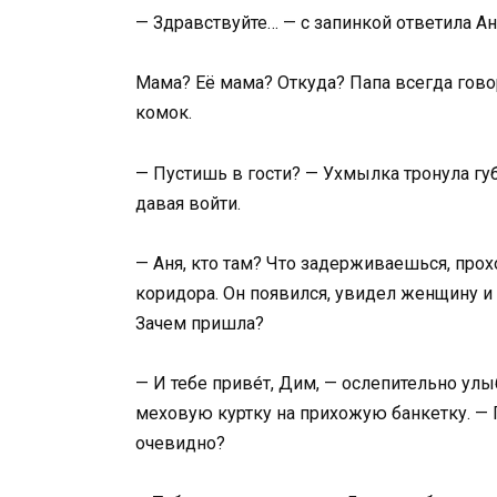
— Здравствуйте… — с запинкой ответила Аня
Мама? Её мама? Откуда? Папа всегда говор
комок.
— Пустишь в гости? — Ухмылка тронула гу
давая войти.
— Аня, кто там? Что задерживаешься, прохо
коридора. Он появился, увидел женщину и
Зачем пришла?
— И тебе привéт, Дим, — ослепительно ул
меховую куртку на прихожую банкетку. — 
очевидно?