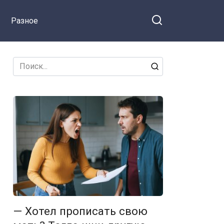
повесила трубку и набрала
Разное
другой номер.
Search
for:
— Хотел прописать свою