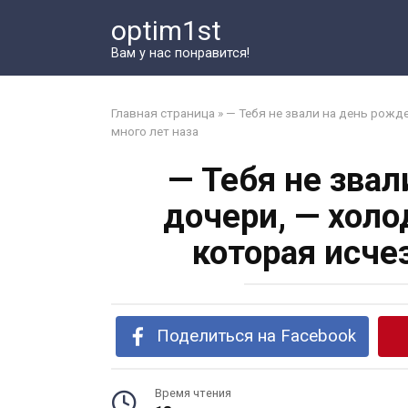
Перейти
optim1st
к
контенту
Вам у нас понравится!
Главная страница
»
— Тебя не звали на день рожд
много лет наза
— Тебя не зва
дочери, — холо
которая исче
Поделиться на Facebook
Время чтения