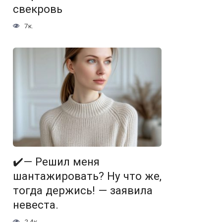
свекровь
7к.
✔️— Решил меня
шантажировать? Ну что же,
тогда держись! — заявила
невеста.
2.4к.