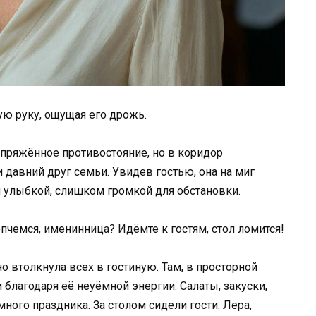
ую руку, ощущая его дрожь.
апряжённое противостояние, но в коридор
 давний друг семьи. Увидев гостью, она на миг
й улыбкой, слишком громкой для обстановки.
опчемся, именинница? Идёмте к гостям, стол ломится!
о втолкнула всех в гостиную. Там, в просторной
 благодаря её неуёмной энергии. Салаты, закуски,
ного праздника. За столом сидели гости: Лера,