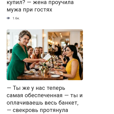
купил? — жена проучила
мужа при гостях
1.6к.
— Ты же у нас теперь
самая обеспеченная — ты и
оплачиваешь весь банкет,
— свекровь протянула