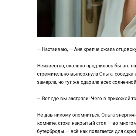
— Настаиваю, — Аня крепче сжала отцовск
Неизвестно, сколько продлилось бы это н
стремительно выпорхнула Ольга, соседка и
замерла, но тут же одарила всех солнечно
— Вот где вы застряли! Чего в прихожей т
Не дав никому опомниться, Ольга энергичн
комнате, стоял накрытый стол — во многом
бутерброды — всё как полагается для скром