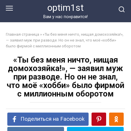
Перейти
optim1st
к
контенту
Вам у нас понравится!
Главная страница
»
«Ты без меня ничто, нищая домохозяйка!»,
— заявил муж при разводе. Но он не знал, что моё «хобби»
было фирмой с миллионным оборотом
«Ты без меня ничто, нищая
домохозяйка!», — заявил муж
при разводе. Но он не знал,
что моё «хобби» было фирмой
с миллионным оборотом
Поделиться на Facebook