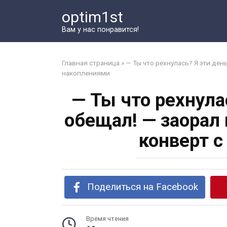
Перейти
optim1st
к
контенту
Вам у нас понравится!
Главная страница
»
— Ты что рехнулась? Я эти ден
накоплениями
— Ты что рехнула
обещал! — заорал
конверт 
Поделиться на Facebook
Время чтения