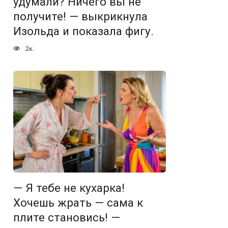
удумали? Ничего вы не
получите! — выкрикнула
Изольда и показала фигу.
2к.
— Я тебе не кухарка!
Хочешь жрать — сама к
плите становись! —