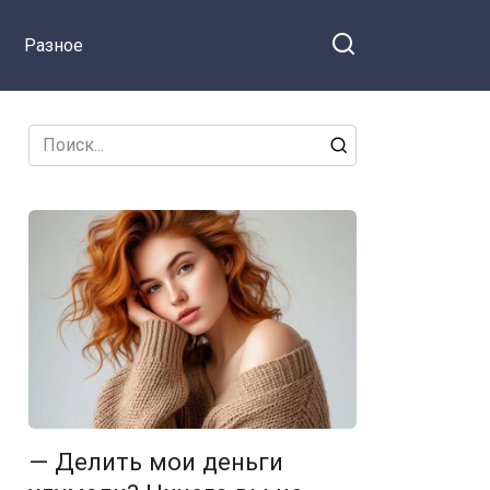
Разное
Search
for:
— Делить мои деньги