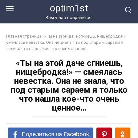
Перейти
optim1st
к
контенту
Вам у нас понравится!
Главная страница
»
«Ты на этой даче сгниешь, нищебродка!» —
смеялась невестка. Она не знала, что под старым сараем я
только что нашла кое-что очень ценное…
«Ты на этой даче сгниешь,
нищебродка!» — смеялась
невестка. Она не знала, что
под старым сараем я только
что нашла кое-что очень
ценное…
Поделиться на Facebook