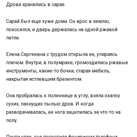
Дрова хранились в сарае.
Сарай был еще хуже дома. Он врос в землю,
покосился, и дверь держалась на одной ржавой
петле.
Елена Сергеевна с трудом открыла ее, упираясь
плечом. Внутри, в полумраке, громоздились ржавые
инструменты, какие-то бочки, старая мебель,
накрытая истлевшим брезентом.
Она пробралась к поленнице в углу, взяла охапку
сухих, пахнущих пылью дров. И когда
разворачивалась, ее нога зацепилась за что-то на
полу.
Почти упав, она посветила фонариком телефона.