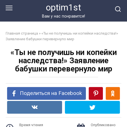
Перейти
optim1st
к
контенту
Вам у нас понравится!
Главная страница
»
«Ты не получишь ни копейки наследства!»
Заявление бабушки перевернуло мир
«Ты не получишь ни копейки
наследства!» Заявление
бабушки перевернуло мир
Поделиться на Facebook
Время чтения
Опубликовано