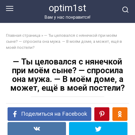
Перейти
optim1st
к
контенту
Вам у нас понравится!
Главная страница
»
— Ты целовался с нянечкой при моём
сыне? — спросила она мужа. — В моём доме, а может, ещё в
моей постели?
— Ты целовался с нянечкой
при моём сыне? — спросила
она мужа. — В моём доме, а
может, ещё в моей постели?
Поделиться на Facebook