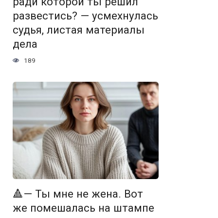
ради которой ты решил
развестись? — усмехнулась
судья, листая материалы
дела
189
🔺— Ты мне не жена. Вот
же помешалась на штампе