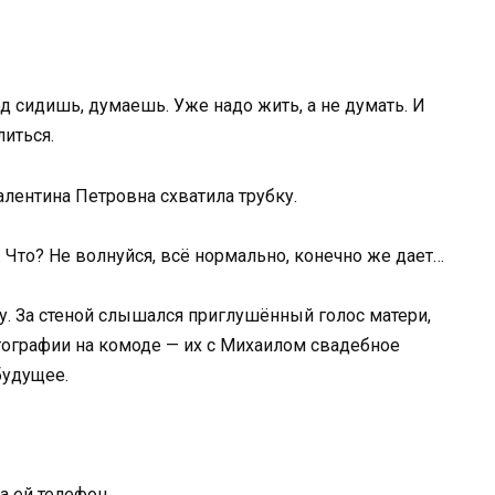
д сидишь, думаешь. Уже надо жить, а не думать. И
литься.
алентина Петровна схватила трубку.
… Что? Не волнуйся, всё нормально, конечно же дает…
ту. За стеной слышался приглушённый голос матери,
тографии на комоде — их с Михаилом свадебное
будущее.
а ей телефон.