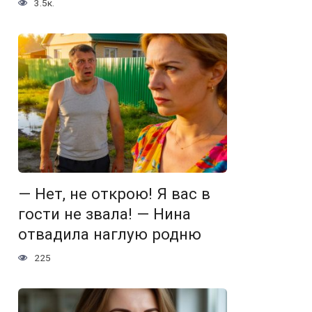
3.5к.
— Нет, не открою! Я вас в
гости не звала! — Нина
отвадила наглую родню
225