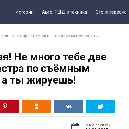
Истории
Авто, ПДД и техника
Это интересно
ебе две квартиры? Сестра по съёмным мыкается, а ты
я! Не много тебе две
естра по съёмным
 а ты жируешь!
Опубликовано