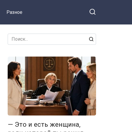
каждая копейка на счёту тебя
Разное
уже не касается, что ли?!
Search
for:
— Это и есть женщина,