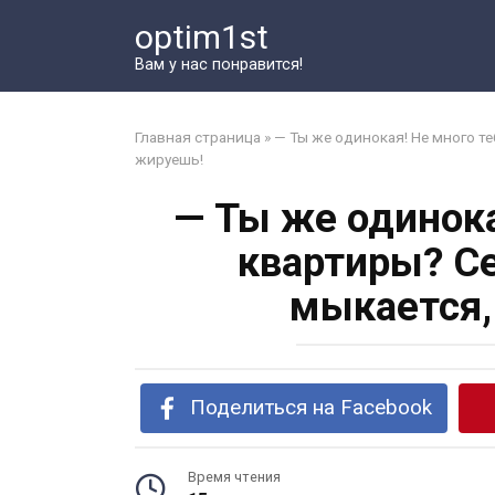
Перейти
optim1st
к
контенту
Вам у нас понравится!
Главная страница
»
— Ты же одинокая! Не много т
жируешь!
— Ты же одинока
квартиры? С
мыкается,
Поделиться на Facebook
Время чтения