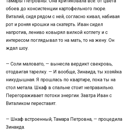
Тамары Петровны. Она критиковала всё: от цвета
обоев до консистенции картофельного пюре.
Виталий, сидя рядом с ней, согласно кивал, набивая
рот и роняя крошки на скатерть. Иван сидел
напротив, лениво ковырял вилкой котлету и с
интересом поглядывал то на мать, то на жену. Он
ждал шоу.
— Соли маловато, — вынесла вердикт свекровь,
отодвигая тарелку. — И вообще, Зинаида, ты хозяйка
никудышная. Я прошлась по квартире, пока ты на
стол метала. Шкаф в спальне стоит неправильно.
Перегораживает потоки энергии. Завтра Иван с
Виталиком переставят.
— Шкаф встроенный, Тамара Петровна, — процедила
Зинаида.