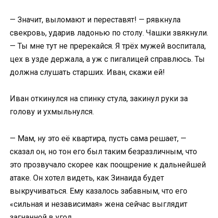
— Значит, выломают и переставят! — рявкнула
свекровь, ударив ладонью по столу. Чашки звякнули.
— Ты мне тут не пререкайся. Я трёх мужей воспитала,
цех в узде держала, а уж с пигалицей справлюсь. Ты
должна слушать старших. Иван, скажи ей!
Иван откинулся на спинку стула, закинул руки за
голову и ухмыльнулся.
— Мам, ну это её квартира, пусть сама решает, —
сказал он, но тон его был таким безразличным, что
это прозвучало скорее как поощрение к дальнейшей
атаке. Он хотел видеть, как Зинаида будет
выкручиваться. Ему казалось забавным, что его
«сильная и независимая» жена сейчас выглядит
загнанной в угол.