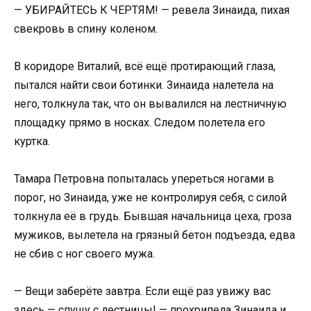
— УБИРАЙТЕСЬ К ЧЕРТЯМ! — ревела Зинаида, пихая
свекровь в спину коленом.
В коридоре Виталий, всё ещё протирающий глаза,
пытался найти свои ботинки. Зинаида налетела на
него, толкнула так, что он вывалился на лестничную
площадку прямо в носках. Следом полетела его
куртка.
Тамара Петровна попыталась упереться ногами в
порог, но Зинаида, уже не контролируя себя, с силой
толкнула её в грудь. Бывшая начальница цеха, гроза
мужиков, вылетела на грязный бетон подъезда, едва
не сбив с ног своего мужа.
— Вещи заберёте завтра. Если ещё раз увижу вас
здесь — спущу с лестницы! — прохрипела Зинаида и