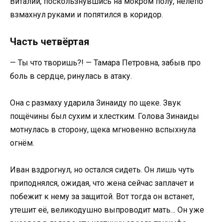
Виталий, поскользнувшись на мокром полу, нелепо
взмахнул руками и попятился в коридор.
Часть четвёртая
— Ты что творишь?! — Тамара Петровна, забыв про
боль в сердце, ринулась в атаку.
Она с размаху ударила Зинаиду по щеке. Звук
пощёчины был сухим и хлестким. Голова Зинаиды
мотнулась в сторону, щека мгновенно вспыхнула
огнём.
Иван вздрогнул, но остался сидеть. Он лишь чуть
приподнялся, ожидая, что жена сейчас заплачет и
побежит к нему за защитой. Вот тогда он встанет,
утешит её, великодушно выпроводит мать… Он уже