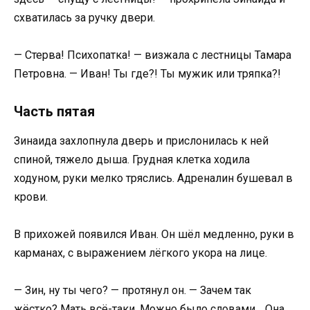
схватилась за ручку двери.
— Стерва! Психопатка! — визжала с лестницы Тамара
Петровна. — Иван! Ты где?! Ты мужик или тряпка?!
Часть пятая
Зинаида захлопнула дверь и прислонилась к ней
спиной, тяжело дыша. Грудная клетка ходила
ходуном, руки мелко тряслись. Адреналин бушевал в
крови.
В прихожей появился Иван. Он шёл медленно, руки в
карманах, с выражением лёгкого укора на лице.
— Зин, ну ты чего? — протянул он. — Зачем так
жёстко? Мать всё-таки. Можно было словами… Она