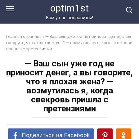
Перейти
optim1st
к
контенту
Вам у нас понравится!
Главная страница
»
— Ваш сын уже год не приносит денег, а вы
говорите, что я плохая жена? — возмутилась я, когда свекровь
пришла с претензиями
— Ваш сын уже год не
приносит денег, а вы говорите,
что я плохая жена? —
возмутилась я, когда
свекровь пришла с
претензиями
Поделиться на Facebook