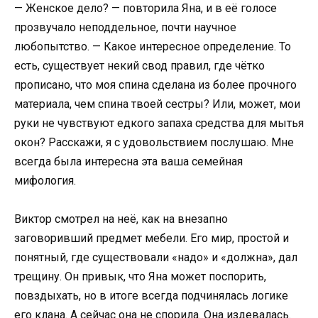
— Женское дело? — повторила Яна, и в её голосе
прозвучало неподдельное, почти научное
любопытство. — Какое интересное определение. То
есть, существует некий свод правил, где чётко
прописано, что моя спина сделана из более прочного
материала, чем спина твоей сестры? Или, может, мои
руки не чувствуют едкого запаха средства для мытья
окон? Расскажи, я с удовольствием послушаю. Мне
всегда была интересна эта ваша семейная
мифология.
Виктор смотрел на неё, как на внезапно
заговоривший предмет мебели. Его мир, простой и
понятный, где существовали «надо» и «должна», дал
трещину. Он привык, что Яна может поспорить,
повздыхать, но в итоге всегда подчинялась логике
его клана. А сейчас она не спорила. Она издевалась.