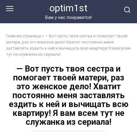
Перейти
optim1st
к
контенту
Вам у нас понравится!
Главная страница
»
— Вот пусть твоя сестра и помогает твоей
матери, раз это женское дело! Хватит постоянно меня
заставлять ездить к ней и вычищать всю квартиру! Я вам всем
тут не служанка из сериала!
— Вот пусть твоя сестра и
помогает твоей матери, раз
это женское дело! Хватит
постоянно меня заставлять
ездить к ней и вычищать всю
квартиру! Я вам всем тут не
служанка из сериала!