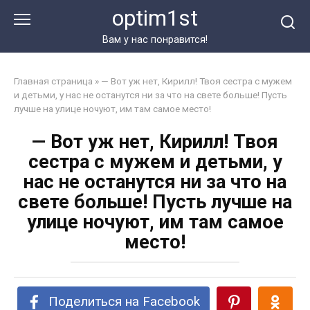
Перейти
optim1st
к
контенту
Вам у нас понравится!
Главная страница
»
— Вот уж нет, Кирилл! Твоя сестра с мужем
и детьми, у нас не останутся ни за что на свете больше! Пусть
лучше на улице ночуют, им там самое место!
— Вот уж нет, Кирилл! Твоя
сестра с мужем и детьми, у
нас не останутся ни за что на
свете больше! Пусть лучше на
улице ночуют, им там самое
место!
Поделиться на Facebook