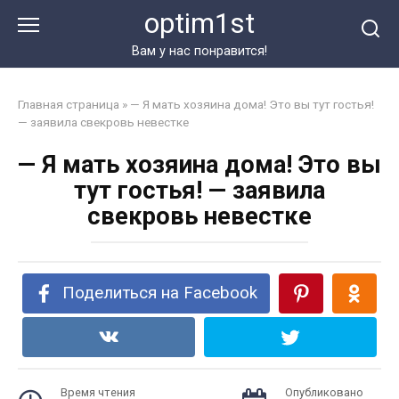
Перейти
optim1st
к
контенту
Вам у нас понравится!
Главная страница
»
— Я мать хозяина дома! Это вы тут гостья!
— заявила свекровь невестке
— Я мать хозяина дома! Это вы
тут гостья! — заявила
свекровь невестке
Поделиться на Facebook
Время чтения
Опубликовано