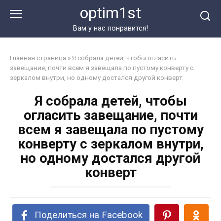
Перейти
optim1st
к
контенту
Вам у нас понравится!
Главная страница
»
Я собрала детей, чтобы огласить
завещание, почти всем я завещала по пустому конверту с
зеркалом внутри, но одному достался другой конверт
Я собрала детей, чтобы
огласить завещание, почти
всем я завещала по пустому
конверту с зеркалом внутри,
но одному достался другой
конверт
Поделиться на Facebook