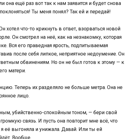
 она ещё раз вот так к нам заявится и будет снова
 поклоняться! Ты меня понял? Так ей и передай!
Он хотел что-то крикнуть в ответ, взорваться новой
рле. Он смотрел на неё, как на незнакомку, которая
ке. Вся его праведная ярость, подпитываемая
тавив после себя липкое, неприятное недоумение. Он
ответным обвинениям. Но он не был готов к этому — к
его матери.
нцию. Теперь их разделяло не больше метра. Она не
рянное лицо.
яным, убийственно-спокойным тоном, — бери свой
громкую связь. И пусть она повторит мне всё, что
 я её выгоняла и унижала. Давай. Или ты ей
йдёт. Вообще.