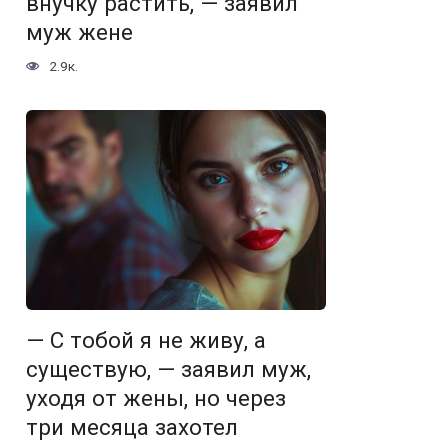
внучку растить, — заявил
муж жене
2.9к.
— С тобой я не живу, а
существую, — заявил муж,
уходя от жены, но через
три месяца захотел