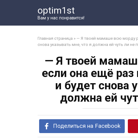
Перейти
optim1st
к
контенту
Вам у нас понравится!
Главная страница
»
— Я твоей мамаше всю морду ра
снова указывать мне, что я должна ей чуть ли не
— Я твоей мамаш
если она ещё раз 
и будет снова 
должна ей чут
Поделиться на Facebook