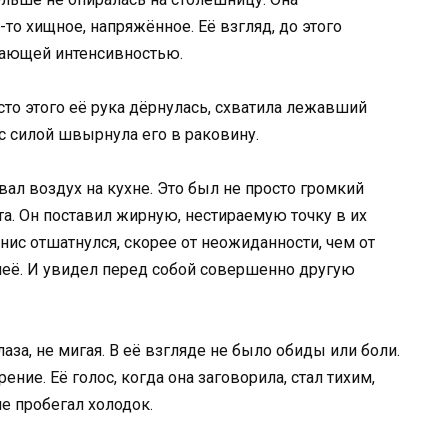
-то хищное, напряжённое. Её взгляд, до этого
угающей интенсивностью.
есто этого её рука дёрнулась, схватила лежавший
 силой швырнула его в раковину.
ал воздух на кухне. Это был не просто громкий
та. Он поставил жирную, нестираемую точку в их
ис отшатнулся, скорее от неожиданности, чем от
 неё. И увидел перед собой совершенно другую
аза, не мигая. В её взгляде не было обиды или боли.
ние. Её голос, когда она заговорила, стал тихим,
е пробегал холодок.