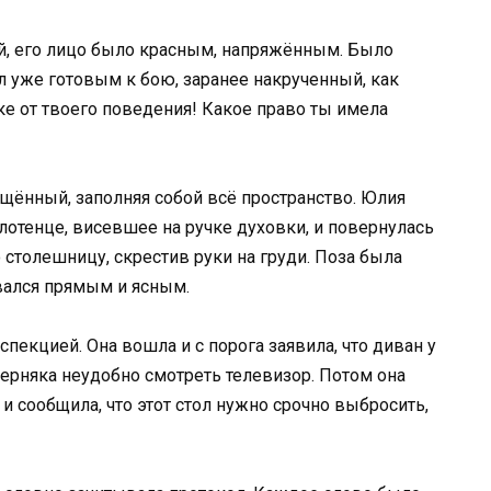
ей, его лицо было красным, напряжённым. Было
ал уже готовым к бою, заранее накрученный, как
ке от твоего поведения! Какое право ты имела
ущённый, заполняя собой всё пространство. Юлия
лотенце, висевшее на ручке духовки, и повернулась
 столешницу, скрестив руки на груди. Поза была
авался прямым и ясным.
нспекцией. Она вошла и с порога заявила, что диван у
аверняка неудобно смотреть телевизор. Потом она
и сообщила, что этот стол нужно срочно выбросить,