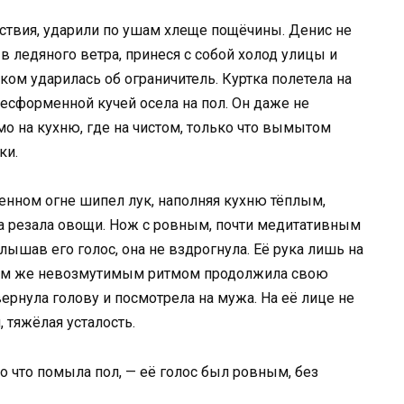
ствия, ударили по ушам хлеще пощёчины. Денис не
в ледяного ветра, принеся с собой холод улицы и
ом ударилась об ограничитель. Куртка полетела на
бесформенной кучей осела на пол. Он даже не
мо на кухню, где на чистом, только что вымытом
ки.
ленном огне шипел лук, наполняя кухню тёплым,
а резала овощи. Нож с ровным, почти медитативным
лышав его голос, она не вздрогнула. Её рука лишь на
 тем же невозмутимым ритмом продолжила свою
ернула голову и посмотрела на мужа. На её лице не
, тяжёлая усталость.
ко что помыла пол, — её голос был ровным, без