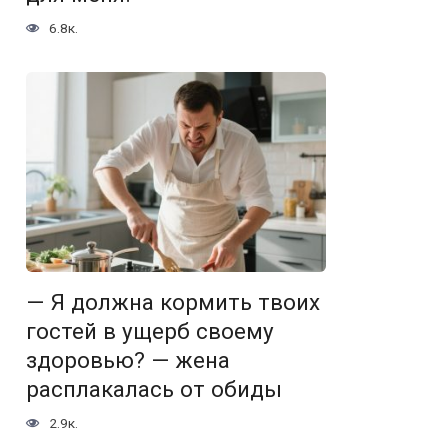
6.8к.
— Я должна кормить твоих
гостей в ущерб своему
здоровью? — жена
расплакалась от обиды
2.9к.