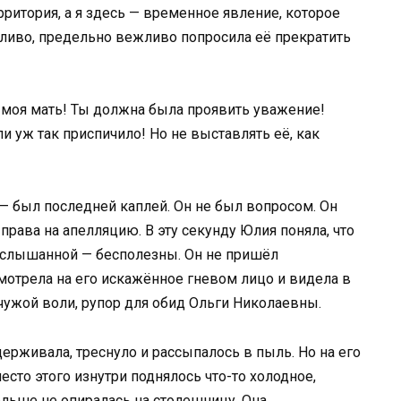
ерритория, а я здесь — временное явление, которое
ежливо, предельно вежливо попросила её прекратить
 моя мать! Ты должна была проявить уважение!
и уж так приспичило! Но не выставлять её, как
 — был последней каплей. Он не был вопросом. Он
рава на апелляцию. В эту секунду Юлия поняла, что
 услышанной — бесполезны. Он не пришёл
смотрела на его искажённое гневом лицо и видела в
 чужой воли, рупор для обид Ольги Николаевны.
держивала, треснуло и рассыпалось в пыль. Но на его
место этого изнутри поднялось что-то холодное,
больше не опиралась на столешницу. Она