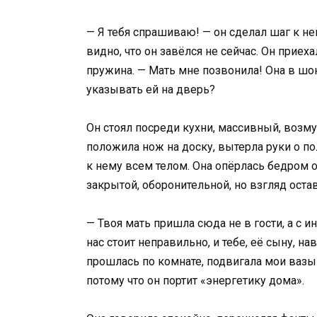
— Я тебя спрашиваю! — он сделал шаг к н
видно, что он завёлся не сейчас. Он приех
пружина. — Мать мне позвонила! Она в шо
указывать ей на дверь?
Он стоял посреди кухни, массивный, возм
положила нож на доску, вытерла руки о по
к нему всем телом. Она опёрлась бедром о
закрытой, оборонительной, но взгляд ост
— Твоя мать пришла сюда не в гости, а с и
нас стоит неправильно, и тебе, её сыну, н
прошлась по комнате, подвигала мои вазы 
потому что он портит «энергетику дома».