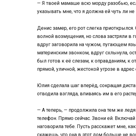
— Я твоей мамаше всю морду разобью, если
указывать мне, что я должна ей чуть ли не
Денис замер, его рот слегка приоткрылся. 
волной возмущения, но слова застряли в го
вдруг заговорила на чужом, пугающем язы
материнским звонком, вдруг схлынула, ос
был готов к её слезам, к оправданиям, к 
прямой, уличной, жестокой угрозе в адрес 
Юлия сделала шаг вперёд, сокращая диста
отводила взгляда, впиваясь им в его расте
— А теперь, — продолжила она тем же лед
телефон. Прямо сейчас. Звони ей. Включай 
наговорила тебе. Пусть расскажет мне, как
скажешь, что она в этот дом больше не во