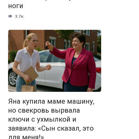
ноги
3.7к.
Яна купила маме машину,
но свекровь вырвала
ключи с ухмылкой и
заявила: «Сын сказал, это
для меня!»