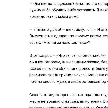
— Она пытается доказать мне, что это её т
нужно либо обучить, либо устранить. Я в
командовать в моём доме.
— В нашем доме! — выкрикнул он. — И она
Выслушать и сделать по-своему потом, есл
собаку! Что ты за человек такой?
Этот вопрос — «Что ты за человек такой?»
был приговором, вынесенным заочно, без п
все её попытки объяснить, донести, быть
разбираться. Он пришёл наказывать. Она 
нём не своего мужа, а лишь ретранслятор
Спокойствие, которое она так тщательно у
месте не возникло ни слёз, ни истерики. В
твёрдое и острое, как осколок льда. Она 