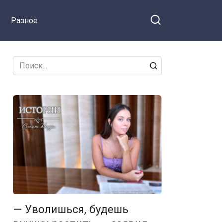
ся на Facebook
она собралась! А
Разное
мне на даче одной
загибаться, — дочь
подслушала
разговор
Search
for:
— Уволишься, будешь