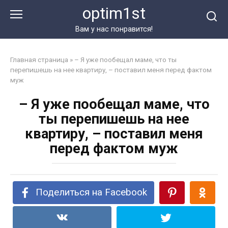
Перейти
optim1st
к
контенту
Вам у нас понравится!
Главная страница
»
– Я уже пообещал маме, что ты
перепишешь на нее квартиру, – поставил меня перед фактом
муж
– Я уже пообещал маме, что
ты перепишешь на нее
квартиру, – поставил меня
перед фактом муж
Поделиться на Facebook