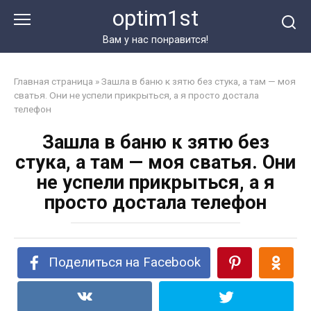
Перейти
optim1st
к
контенту
Вам у нас понравится!
Главная страница
»
Зашла в баню к зятю без стука, а там — моя
сватья. Они не успели прикрыться, а я просто достала
телефон
Зашла в баню к зятю без
стука, а там — моя сватья. Они
не успели прикрыться, а я
просто достала телефон
Поделиться на Facebook