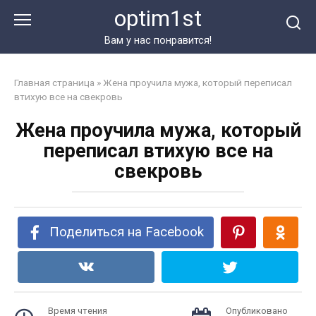
Перейти
optim1st
к
контенту
Вам у нас понравится!
Главная страница
»
Жена проучила мужа, который переписал
втихую все на свекровь
Жена проучила мужа, который
переписал втихую все на
свекровь
Поделиться на Facebook
Время чтения
Опубликовано