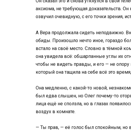
Он сказал это и снова уткнулся в свой тел
аксиома, не требующая доказательств. Он 
озвучил очевидную, с его точки зрения, и
А Вера продолжала сидеть неподвижно. Вну
обиды. Произошло нечто иное, гораздо бо
встало на своё место. Словно в тёмной ко
она увидела всё: обшарпанные углы их отн
чтобы не видеть правды, и его — не опору 
который она тащила на себе всё это время, 
Она медленно, с какой-то новой, незнакомо
был едва слышен, но Олег почему-то оторв
лица ещё не сползла, но в глазах появило
воздух в комнате.
— Ты прав, — её голос был спокойным, но 