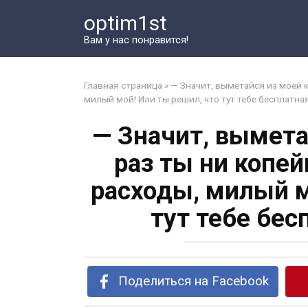
Перейти
optim1st
к
контенту
Вам у нас понравится!
Главная страница
»
— Значит, выметайся из моей 
милый мой! Или ты решил, что тут тебе бесплатна
— Значит, вымета
раз ты ни копе
расходы, милый м
тут тебе бе
Поделиться на Facebook