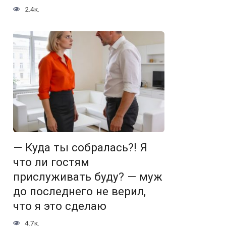
2.4к.
— Куда ты собралась?! Я
что ли гостям
прислуживать буду? — муж
до последнего не верил,
что я это сделаю
4.7к.