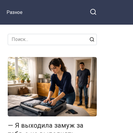
ся на Facebook
унижают! Для тебя
Разное
это нормально? А
давай я теперь так
же буду с ними
общаться
Search
for:
— Я выходила замуж за