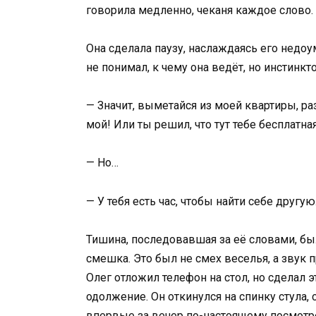
говорила медленно, чеканя каждое слово. 
Она сделала паузу, наслаждаясь его недо
не понимал, к чему она ведёт, но инстинкт
— Значит, выметайся из моей квартиры, р
мой! Или ты решил, что тут тебе бесплатн
— Но…
— У тебя есть час, чтобы найти себе другу
Тишина, последовавшая за её словами, был
смешка. Это был не смех веселья, а звук п
Олег отложил телефон на стол, но сделал 
одолжение. Он откинулся на спинку стула, 
впервые за вечер по-настоящему посмотр