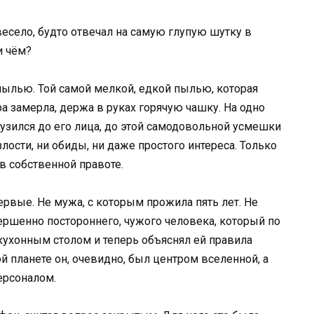
и весело, будто отвечал на самую глупую шутку в
и чём?
пылью. Той самой мелкой, едкой пылью, которая
а замерла, держа в руках горячую чашку. На одно
узился до его лица, до этой самодовольной усмешки
злости, ни обиды, ни даже простого интереса. Только
в собственной правоте.
первые. Не мужа, с которым прожила пять лет. Не
вершенно постороннего, чужого человека, который по
кухонным столом и теперь объяснял ей правила
той планете он, очевидно, был центром вселенной, а
ерсоналом.