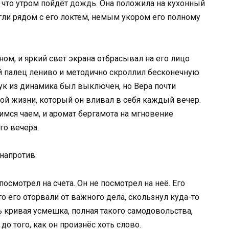
, что утром пойдёт дождь. Она положила на кухонный
егли рядом с его локтем, немым укором его полному
ом, и яркий свет экрана отбрасывал на его лицо
й палец лениво и методично скроллил бесконечную
ук из динамика был выключен, но Вера почти
пой жизни, который он вливал в себя каждый вечер.
имся чаем, и аромат бергамота на мгновение
го вечера.
 напротив.
посмотрел на счета. Он не посмотрел на неё. Его
то его оторвали от важного дела, скользнул куда-то
сь кривая усмешка, полная такого самодовольства,
до того, как он произнёс хоть слово.