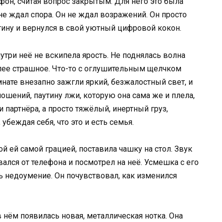
ефон, считая вопрос закрытым. Для него это была
не ждал спора. Он не ждал возражений. Он просто
стину и вернулся в свой уютный цифровой кокон.
три неё не вскипела ярость. Не поднялась волна
лее страшное. Что-то с оглушительным щелчком
мнате внезапно зажгли яркий, безжалостный свет, и
ошений, паутину лжи, которую она сама же и плела,
и партнёра, а просто тяжёлый, инертный груз,
убеждая себя, что это и есть семья.
й ей самой грацией, поставила чашку на стол. Звук
ался от телефона и посмотрел на неё. Усмешка с его
сь недоумение. Он почувствовал, как изменился
в нём появилась новая, металлическая нотка. Она