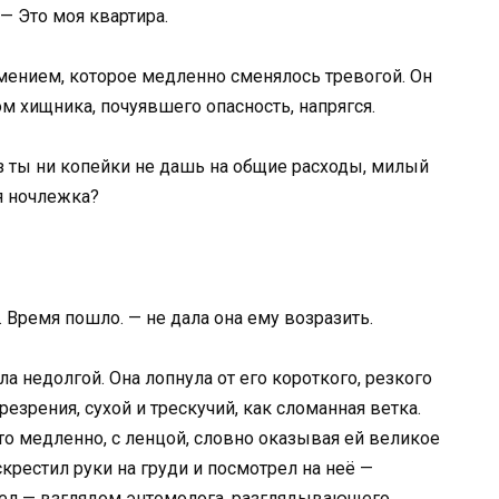
— Это моя квартира.
умением, которое медленно сменялось тревогой. Он
ом хищника, почуявшего опасность, напрягся.
аз ты ни копейки не дашь на общие расходы, милый
ая ночлежка?
ю. Время пошло. — не дала она ему возразить.
а недолгой. Она лопнула от его короткого, резкого
резрения, сухой и трескучий, как сломанная ветка.
это медленно, с ленцой, словно оказывая ей великое
скрестил руки на груди и посмотрел на неё —
ел — взглядом энтомолога, разглядывающего