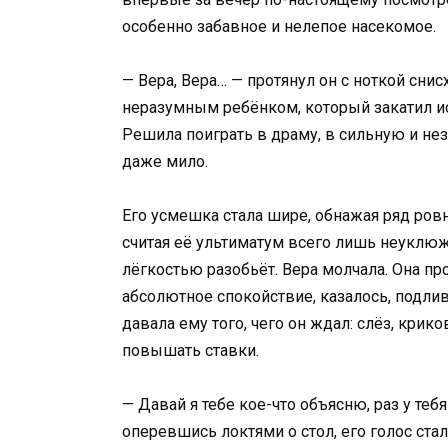
особенно забавное и нелепое насекомое.
— Вера, Вера… — протянул он с ноткой снис
неразумным ребёнком, который закатил ис
Решила поиграть в драму, в сильную и не
даже мило.
Его усмешка стала шире, обнажая ряд ровн
считая её ультиматум всего лишь неуклюж
лёгкостью разобьёт. Вера молчала. Она про
абсолютное спокойствие, казалось, подлив
давала ему того, чего он ждал: слёз, крико
повышать ставки.
— Давай я тебе кое-что объясню, раз у теб
оперевшись локтями о стол, его голос ста