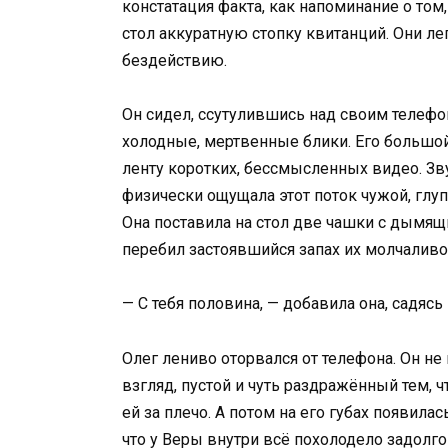
констатация факта, как напоминание о том
стол аккуратную стопку квитанций. Они л
бездействию.
Он сидел, ссутулившись над своим телефон
холодные, мертвенные блики. Его большо
ленту коротких, бессмысленных видео. Зв
физически ощущала этот поток чужой, глу
Она поставила на стол две чашки с дымящ
перебил застоявшийся запах их молчаливо
— С тебя половина, — добавила она, садясь
Олег лениво оторвался от телефона. Он не 
взгляд, пустой и чуть раздражённый тем, ч
ей за плечо. А потом на его губах появила
что у Веры внутри всё похолодело задолго 