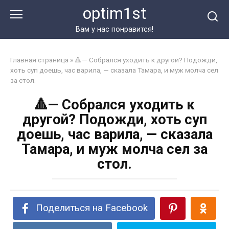
Перейти
optim1st
к
контенту
Вам у нас понравится!
Главная страница
»
🔺— Собрался уходить к другой? Подожди,
хоть суп доешь, час варила, — сказала Тамара, и муж молча сел
за стол.
🔺— Собрался уходить к
другой? Подожди, хоть суп
доешь, час варила, — сказала
Тамара, и муж молча сел за
стол.
Поделиться на Facebook