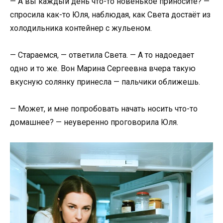
— А вы каждый день что-то новенькое приносите? —
спросила как-то Юля, наблюдая, как Света достаёт из
холодильника контейнер с жульеном.
— Стараемся, — ответила Света. — А то надоедает
одно и то же. Вон Марина Сергеевна вчера такую
вкусную солянку принесла — пальчики оближешь.
— Может, и мне попробовать начать носить что-то
домашнее? — неуверенно проговорила Юля.