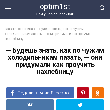
Перейти
optim1st
к
контенту
Вам у нас понравится!
Главная страница
»
— Будешь знать, как по чужим
холодильникам лазать, — они придумали как проучить
нахлебницу
— Будешь знать, как по чужим
холодильникам лазать, — они
придумали как проучить
нахлебницу
Поделиться на Facebook