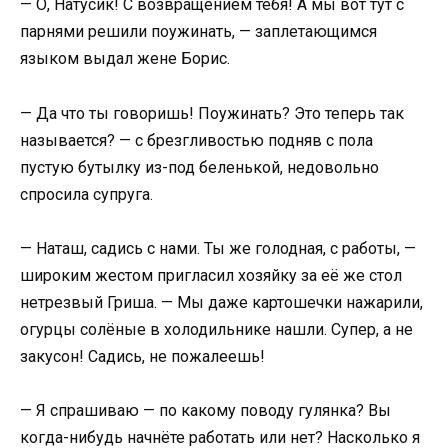
— О, Натусик! С возвращением тебя! А мы вот тут с
парнями решили поужинать, — заплетающимся
языком выдал жене Борис.
— Да что ты говоришь! Поужинать? Это теперь так
называется? — с брезгливостью подняв с пола
пустую бутылку из-под беленькой, недовольно
спросила супруга.
— Наташ, садись с нами. Ты же голодная, с работы, —
широким жестом пригласил хозяйку за её же стол
нетрезвый Гриша. — Мы даже картошечки нажарили,
огурцы солёные в холодильнике нашли. Супер, а не
закусон! Садись, не пожалеешь!
— Я спрашиваю — по какому поводу гулянка? Вы
когда-нибудь начнёте работать или нет? Насколько я