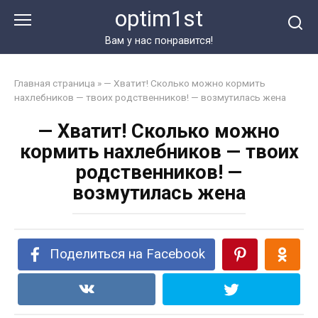
Перейти
optim1st
к
контенту
Вам у нас понравится!
Главная страница
»
— Хватит! Сколько можно кормить
нахлебников — твоих родственников! — возмутилась жена
— Хватит! Сколько можно
кормить нахлебников — твоих
родственников! —
возмутилась жена
Поделиться на Facebook