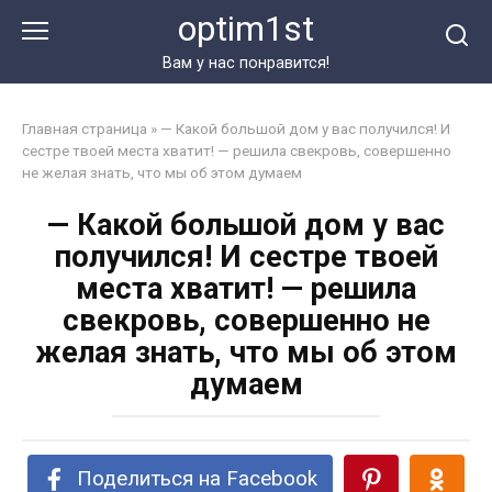
Перейти
optim1st
к
контенту
Вам у нас понравится!
Главная страница
»
— Какой большой дом у вас получился! И
сестре твоей места хватит! — решила свекровь, совершенно
не желая знать, что мы об этом думаем
— Какой большой дом у вас
получился! И сестре твоей
места хватит! — решила
свекровь, совершенно не
желая знать, что мы об этом
думаем
Поделиться на Facebook