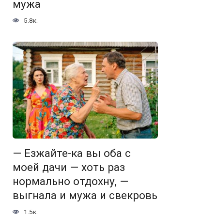
мужа
5.8к.
— Езжайте-ка вы оба с
моей дачи — хоть раз
нормально отдохну, —
выгнала и мужа и свекровь
1.5к.