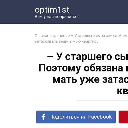
Перейти
optim1st
к
контенту
Вам у нас понравится!
Главная страница
»
– У старшего сына семья. А ты
затаскивала вещи в мою квартиру
– У старшего сы
Поэтому обязана 
мать уже зата
кв
Поделиться на Facebook