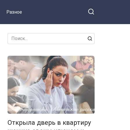
принял решение при
Разное
жизни, и я наследство
отдавать не собираюсь
Search
for:
Открыла дверь в квартиру