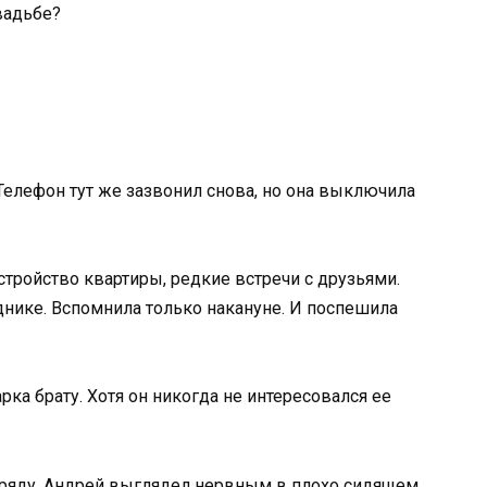
вадьбе?
 Телефон тут же зазвонил снова, но она выключила
стройство квартиры, редкие встречи с друзьями.
днике. Вспомнила только накануне. И поспешила
рка брату. Хотя он никогда не интересовался ее
м ряду. Андрей выглядел нервным в плохо сидящем