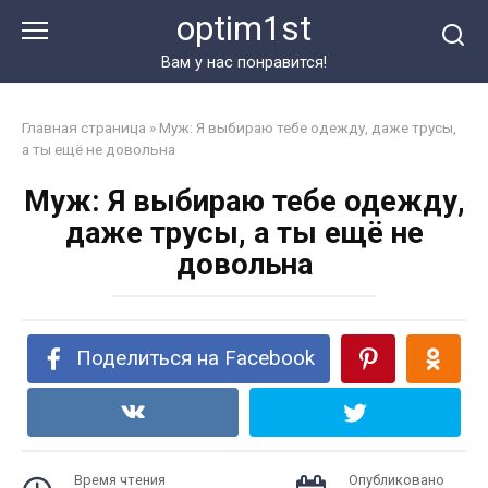
Перейти
optim1st
к
контенту
Вам у нас понравится!
Главная страница
»
Муж: Я выбираю тебе одежду, даже трусы,
а ты ещё не довольна
Муж: Я выбираю тебе одежду,
даже трусы, а ты ещё не
довольна
Поделиться на Facebook
Время чтения
Опубликовано