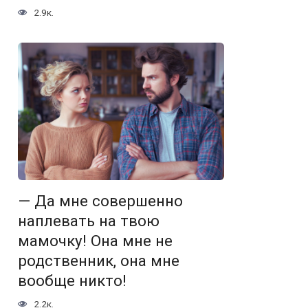
2.9к.
— Да мне совершенно
наплевать на твою
мамочку! Она мне не
родственник, она мне
вообще никто!
2.2к.