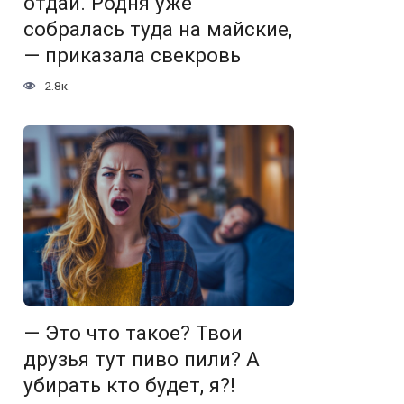
отдай. Родня уже
собралась туда на майские,
— приказала свекровь
2.8к.
— Это что такое? Твои
друзья тут пиво пили? А
убирать кто будет, я?!