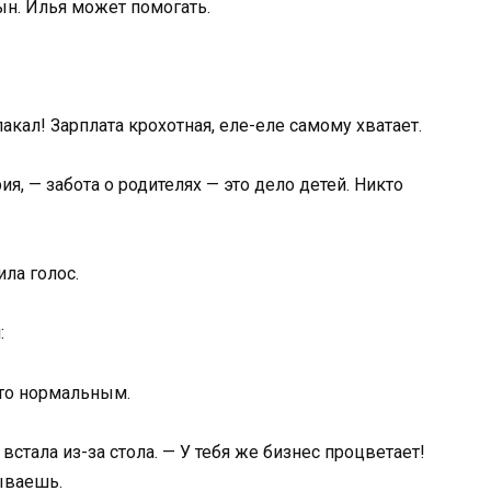
сын. Илья может помогать.
акал! Зарплата крохотная, еле-еле самому хватает.
я, — забота о родителях — это дело детей. Никто
ла голос.
:
это нормальным.
стала из-за стола. — У тебя же бизнес процветает!
ываешь.