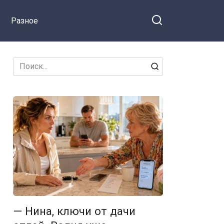
магазина приколов, её визг
Разное
слышал весь дом
Search
for:
— Нина, ключи от дачи