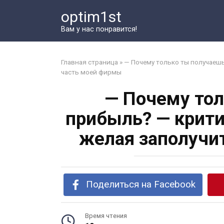
Перейти
optim1st
к
контенту
Вам у нас понравится!
Главная страница
»
— Почему только ты получаеш
часть моей фирмы
— Почему тол
прибыль? — крити
желая заполучи
Поделиться на Facebook
Время чтения