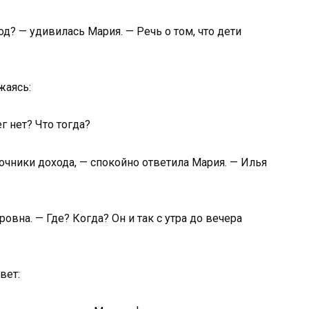
од? — удивилась Мария. — Речь о том, что дети
жаясь:
г нет? Что тогда?
очники дохода, — спокойно ответила Мария. — Илья
вна. — Где? Когда? Он и так с утра до вечера
вет: