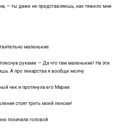
а, — ты даже не представляешь, как тяжело мне
ствительно маленькие.
леснув руками. — Да что там маленькие! На эти
ь. А про лекарства я вообще молчу.
ный чек и протянула его Марии:
вления стоят треть моей пенсии!
но покачала головой: