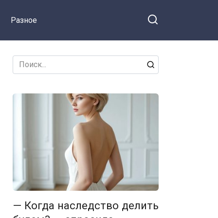
квартиры потребовала
Разное
освободить жильё
Search
for:
— Когда наследство делить