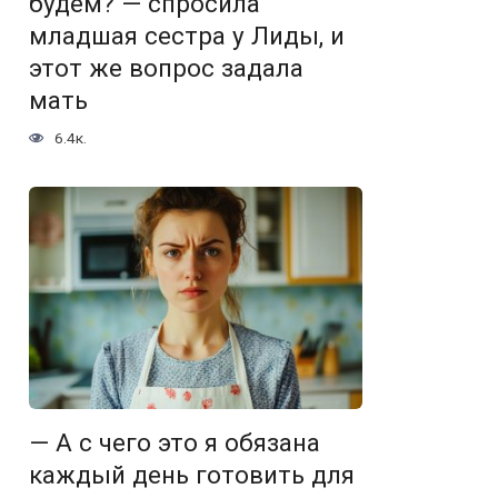
будем? — спросила
младшая сестра у Лиды, и
этот же вопрос задала
мать
6.4к.
— А с чего это я обязана
каждый день готовить для