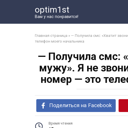
Перейти
optim1st
к
контенту
Вам у нас понравится!
Главная страница
»
— Получила смс: «Хватит звон
телефон моего начальника
— Получила смс: 
мужу». Я не звон
номер — это тел
Поделиться на Facebook
Время чтения