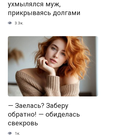
ухмылялся муж,
прикрываясь долгами
3.3к.
— Заелась? Заберу
обратно! — обиделась
свекровь
1к.