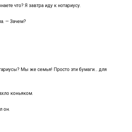
наете что? Я завтра иду к нотариусу.
а. — Зачем?
нотариусы? Мы же семья! Просто эти бумаги… для
ахло коньяком.
л он.