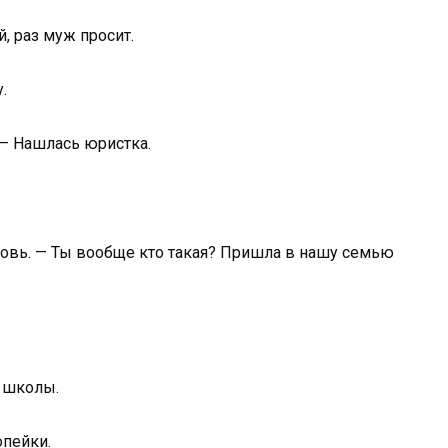
, раз муж просит.
.
 — Нашлась юристка.
ровь. — Ты вообще кто такая? Пришла в нашу семью
о школы.
опейки.