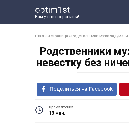
Перейти
optim1st
к
контенту
Вам у нас понравится!
Главная страница
»
Родственники мужа задумали о
Родственники му
невестку без ниче
Поделиться на Facebook
Время чтения
13 мин.