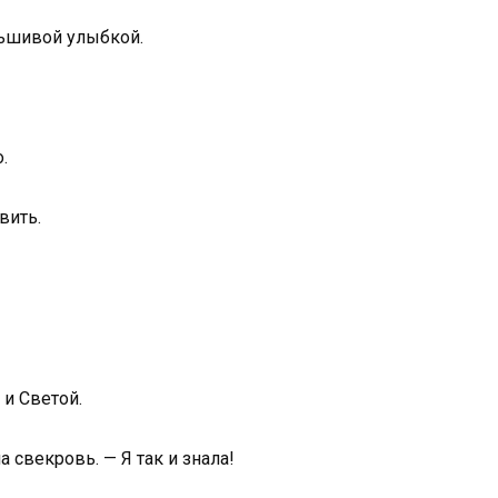
льшивой улыбкой.
.
вить.
 и Светой.
 свекровь. — Я так и знала!