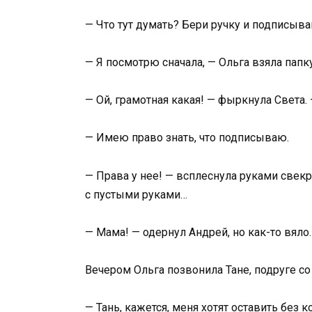
— Что тут думать? Бери ручку и подписывай
— Я посмотрю сначала, — Ольга взяла папку
— Ой, грамотная какая! — фыркнула Света.
— Имею право знать, что подписываю.
— Права у нее! — всплеснула руками свек
с пустыми руками…
— Мама! — одернул Андрей, но как-то вяло.
Вечером Ольга позвонила Тане, подруге с
— Тань, кажется, меня хотят оставить без к