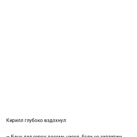
Кирилл глубоко вздохнул:
— Банк дал сорок восемь часов. Если не заплатим,