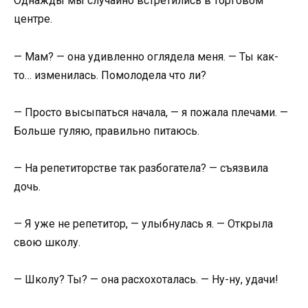
Однажды мы случайно встретились в торговом
центре.
— Мам? — она удивленно оглядела меня. — Ты как-
то… изменилась. Помолодела что ли?
— Просто высыпаться начала, — я пожала плечами. —
Больше гуляю, правильно питаюсь.
— На репетиторстве так разбогатела? — съязвила
дочь.
— Я уже не репетитор, — улыбнулась я. — Открыла
свою школу.
— Школу? Ты? — она расхохоталась. — Ну-ну, удачи!