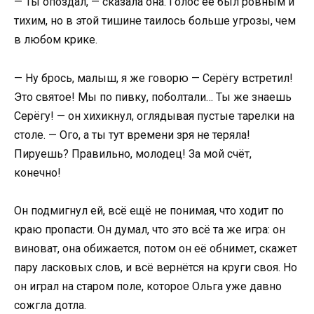
— Ты опоздал, — сказала она. Голос её был ровным и
тихим, но в этой тишине таилось больше угрозы, чем
в любом крике.
— Ну брось, малыш, я же говорю — Серёгу встретил!
Это святое! Мы по пивку, поболтали… Ты же знаешь
Серёгу! — он хихикнул, оглядывая пустые тарелки на
столе. — Ого, а ты тут времени зря не теряла!
Пируешь? Правильно, молодец! За мой счёт,
конечно!
Он подмигнул ей, всё ещё не понимая, что ходит по
краю пропасти. Он думал, что это всё та же игра: он
виноват, она обижается, потом он её обнимет, скажет
пару ласковых слов, и всё вернётся на круги своя. Но
он играл на старом поле, которое Ольга уже давно
сожгла дотла.