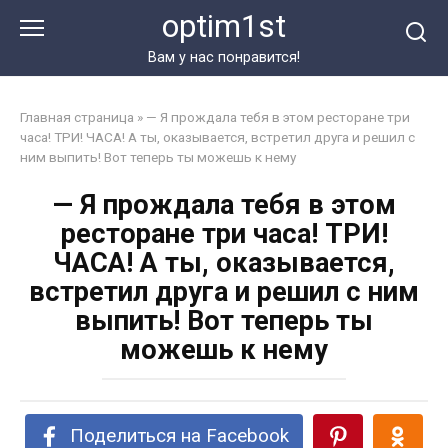
Перейти
optim1st
к
контенту
Вам у нас понравится!
Главная страница
»
— Я прождала тебя в этом ресторане три
часа! ТРИ! ЧАСА! А ты, оказывается, встретил друга и решил с
ним выпить! Вот теперь ты можешь к нему
— Я прождала тебя в этом
ресторане три часа! ТРИ!
ЧАСА! А ты, оказывается,
встретил друга и решил с ним
выпить! Вот теперь ты
можешь к нему
Поделиться на Facebook