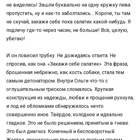
не виделись! Зашли буквально на одну кружку пива
пропустить, ну и как-то заболтались… Короче, ты там
не скучай, закажи себе пока салатик какой-нибудь. Я
подлечу где-то через часик, не больше! Всё, целую,
убегаю!
И он повесил трубку. Не дожидаясь ответа. Не
спросив, как она. «Закажи себе салатик». Эта фраза,
брошенная небрежно, как кость собаке, стала тем
самым детонатором. Внутри Ольги что-то с
оглушительным треском сломалось. Хрупкая
конструкция из надежды, любви и прощения рухнула,
и под её обломками обнаружилось нечто
совершенно иное. Твёрдое, холодное и идеально
гладкое. Это не было решением, принятым в гневе.
Это был диагноз. Конечный и бесповоротный.
Жертва, просидевшая три часа за пустым столом,