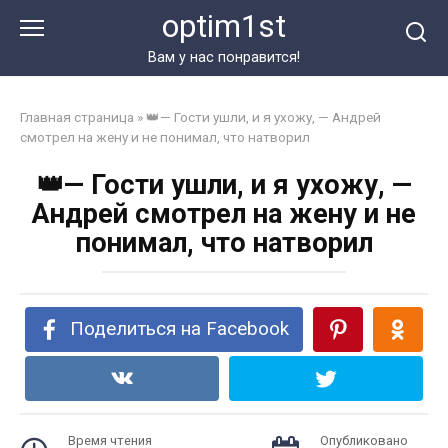
Перейти
optim1st
к
контенту
Вам у нас понравится!
Главная страница
»
👑— Гости ушли, и я ухожу, — Андрей
смотрел на жену и не понимал, что натворил
👑— Гости ушли, и я ухожу, —
Андрей смотрел на жену и не
понимал, что натворил
Поделиться на Facebook
Время чтения
Опубликовано