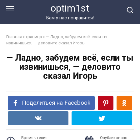
Перейти
optim1st
к
контенту
Вам у нас понравится!
Главная страница
»
— Ладно, забудем всё, если ты
извинишься, — деловито сказал Игорь
— Ладно, забудем всё, если ты
извинишься, — деловито
сказал Игорь
Поделиться на Facebook
Время чтения
Опубликовано