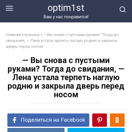
Перейти
optim1st
к
контенту
Вам у нас понравится!
Главная страница
»
— Вы снова с пустыми руками? Тогда до
свидания, — Лена устала терпеть наглую родню и закрыла
дверь перед носом
— Вы снова с пустыми
руками? Тогда до свидания, —
Лена устала терпеть наглую
родню и закрыла дверь перед
носом
Поделиться на Facebook