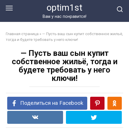
Перейти
optim1st
к
контенту
Вам у нас понравится!
Главная страница
»
— Пусть ваш сын купит собственное жильё,
тогда и будете требовать у него ключи!
— Пусть ваш сын купит
собственное жильё, тогда и
будете требовать у него
ключи!
Поделиться на Facebook