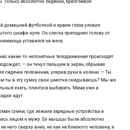
ы. Только абсолютно ледяное, брезгливое
ой домашней футболкой и краем глаза уловил
ого шкафа-купе. Он слегка приподнял голову от
онимающе уставился на жену.
у нас какие-то непонятные телодвижения происходят.
 подождет, — он ткнул пальцем в экран, обрывая
ял сидячее положение, уперев руки в колени. — Ты
чем ты в эту сумку свои шмотки скидываешь? Мы же
льный ехать, плинтуса выбирать. Мама уже и
идке идут.
рман сумки, где лежали зарядные устройства и
улась лицом к мужу. Ее мышцы были абсолютно
на него сверху вниз, не как на близкого человека, а