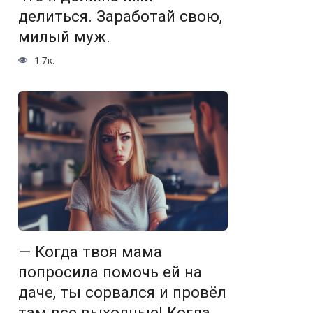
делиться. Заработай свою,
милый муж.
1.7к.
— Когда твоя мама
попросила помочь ей на
даче, ты сорвался и провёл
там все выходные! Когда