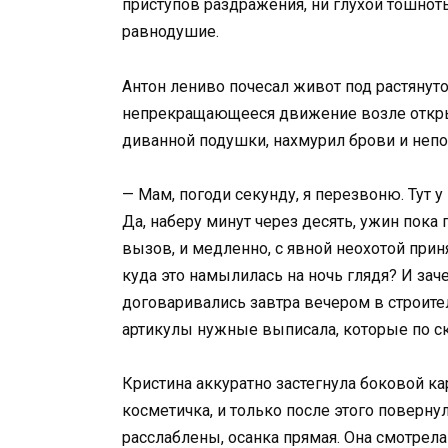
приступов раздражения, ни глухой тошнот
равнодушие.
Антон лениво почесал живот под растянут
непрекращающееся движение возле открыт
диванной подушки, нахмурил брови и неп
— Мам, погоди секунду, я перезвоню. Тут 
Да, наберу минут через десять, ужин пока
вызов, и медленно, с явной неохотой прин
куда это намылилась на ночь глядя? И за
договаривались завтра вечером в строите
артикулы нужные выписала, которые по ск
Кристина аккуратно застегнула боковой ка
косметичка, и только после этого поверн
расслаблены, осанка прямая. Она смотрела 