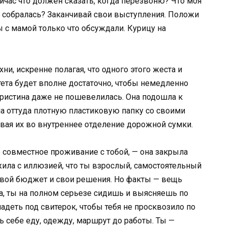
ейчас что должен сказать, когда перезвоню? Что моя
ь собралась? Заканчивай свои выступления. Положи
ы с мамой только что обсуждали. Курицу на
ни, искренне полагая, что одного этого жеста и
ета будет вполне достаточно, чтобы немедленно
Кристина даже не пошевелилась. Она подошла к
а оттуда плотную пластиковую папку со своими
ая их во внутреннее отделение дорожной сумки.
е совместное проживание с тобой, — она закрыла
жила с иллюзией, что ты взрослый, самостоятельный
 свой бюджет и свои решения. Но факты — вещь
да, ты на полном серьезе сидишь и выясняешь по
надеть под свитерок, чтобы тебя не просквозило по
ь себе еду, одежду, маршрут до работы. Ты —