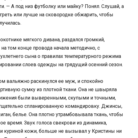
. — А под низ футболку или майку? Понял. Слушай, а
огреть или лучше на сковородке обжарить, чтобы
лучилась.
окотнике мягкого дивана, раздался громкий,
на том конце провода начала методично, с
вухлетнего сына о правилах температурного режима
ировании слоев одежды на грядущий осенний сезон.
ром вальяжно раскинулся ее муж, и спокойно
тивную сумку из плотной ткани. Она не швыряла
движения были выверенными, скупыми и точными,
, тщательно спланированную командировку. Джинсы,
иган, белье. Она плотно утрамбовывала ткань, чтобы
е время. Звук голоса свекрови из динамика,
и куриной кожи, больше не вызывал у Кристины ни