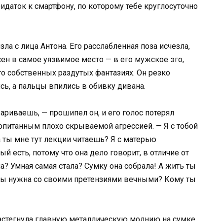
идаток к смартфону, по которому тебе круглосуточно
а с лица Антона. Его расслабленная поза исчезла,
н в самое уязвимое место — в его мужское эго,
о собственных раздутых фантазиях. Он резко
сь, а пальцы впились в обивку дивана.
вариваешь, — прошипел он, и его голос потерял
питанным плохо скрываемой агрессией. — Я с тобой
 ты мне тут лекции читаешь? Я с матерью
й есть, потому что она дело говорит, в отличие от
а? Умная самая стала? Сумку она собрала! А жить ты
 ты нужна со своими претензиями вечными? Кому ты
застегнула главную металлическую молнию на сумке