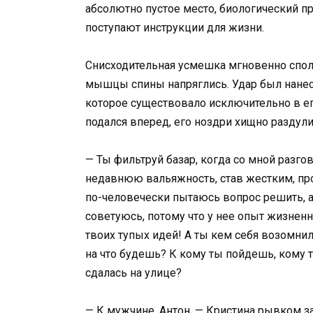
абсолютно пустое место, биологический пр
поступают инструкции для жизни.
Снисходительная усмешка мгновенно сползл
мышцы спины напряглись. Удар был нанесе
которое существовало исключительно в ег
подался вперед, его ноздри хищно раздули
— Ты фильтруй базар, когда со мной разго
недавнюю вальяжность, став жестким, про
по-человечески пытаюсь вопрос решить, а
советуюсь, потому что у нее опыт жизненны
твоих тупых идей! А ты кем себя возомнил
на что будешь? К кому ты пойдешь, кому
сдалась на улице?
— К мужчине, Антон, — Кристина рывком 