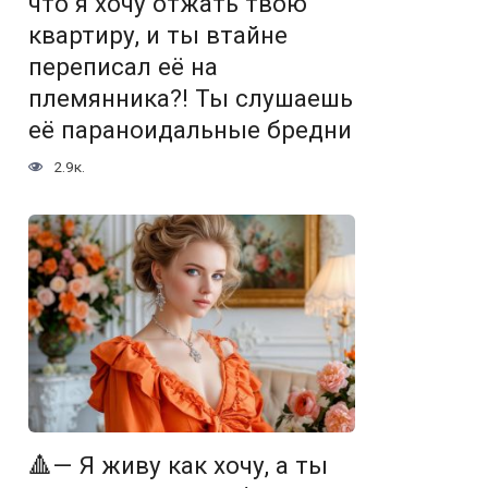
что я хочу отжать твою
квартиру, и ты втайне
переписал её на
племянника?! Ты слушаешь
её параноидальные бредни
2.9к.
🔺— Я живу как хочу, а ты