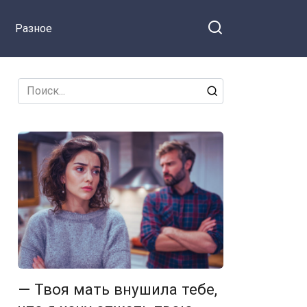
процентах! — заявила я
Разное
Search
for:
— Твоя мать внушила тебе,