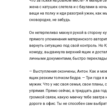
Что за психи на ровном месте? Я матери с
жена с катушек слетела и с баулами в ноч
вещи на полку и иди разогрей ужин, как м
сковородке, не забудь.
Он нетерпеливо махнул рукой в сторону кух
прямого упоминания материнского авторит
вернуть ситуацию под свой контроль. Но 
комоду, выдвинула верхний ящик и достал
личными документами, быстро перекладыв
— Выступления окончены, Антон. Как и мо
ящик резким толчком бедра. — Три года я 
мужик. Что у нас своя семья, свои планы,
упрямая. Прямо сейчас, в тридцать два го
громкой связи, какую маечку тебе завтра 
дороге в офис. Ты не способен сам выбрат