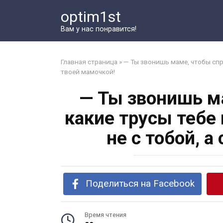
Перейти
optim1st
к
контенту
Вам у нас понравится!
Главная страница
»
— Ты звонишь маме, чтобы спрос
твоей мамочкой!
— Ты звонишь м
какие трусы тебе 
не с тобой, а
Поделиться на Facebook
Время чтения