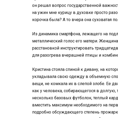
он решал вопрос государственной важности
на ужин мне курицу в духовке просто раз
корочка была? А то вчера она суховатая по
Из динамика смартфона, лежащего на подл
металлический голос его матери. Женщина 
расстановкой инструктировать тридцатид
для разогрева вчерашней птицы и комбин
Кристина стояла спиной к дивану, на кото
укладывала свою одежду в объемную спор
вещи, не комкала их в слепой злобе. Ее 
как у человека, собирающегося в долгую
несколько базовых футболок, теплый кард
вместить максимум необходимого на перво
подробно обсуждающего степень прожарк