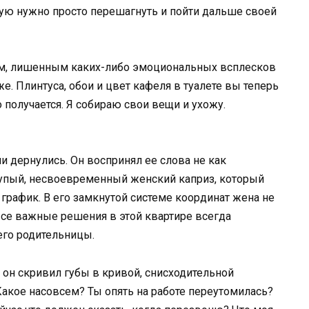
рую нужно просто перешагнуть и пойти дальше своей
ным, лишенным каких-либо эмоциональных всплесков
е. Плинтуса, обои и цвет кафеля в туалете вы теперь
о получается. Я собираю свои вещи и ухожу.
и дернулись. Он воспринял ее слова не как
лупый, несвоевременный женский каприз, который
график. В его замкнутой системе координат жена не
о все важные решения в этой квартире всегда
его родительницы.
он скривил губы в кривой, снисходительной
Какое насовсем? Ты опять на работе переутомилась?