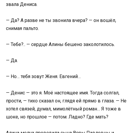
звала Дениса.
— Да? А разве не ты звонила вчера? — он вошёл,
снимая пальто.
— Тебе?.. — сердце Алины бешено заколотилось.
— Да.
— Но… тебя зовут Женя. Евгений…
— Денис — это я. Моё настоящее имя. Тогда солгал,
прости, — тихо сказал он, глядя ей прямо в глаза. — Не
хотел связей, думал, мимолётный роман… Я тоже в
шоке, но прошлое — потом. Ладно? Где мать?
Алина молча проводила сына Веры Павловны и