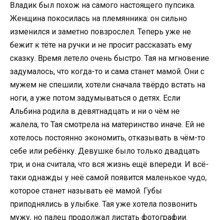
Владик был похож на самого настоящего пупсика.
Женщина покосилась на племянника: он сильно
изменился и заметно повзрослел. Теперь уже не
бежит к тёте на ручки и не просит рассказать ему
сказку. Время летело очень быстро. Тая на мгновение
задумалось, что когда-то и сама станет мамой. Они с
мужем не спешили, хотели сначала твёрдо встать на
ноги, а уже потом задумываться о детях. Если
Альбина родила в девятнадцать и ни о чём не
жалела, то Тая смотрела на материнство иначе. Ей не
хотелось постоянно экономить, отказывать в чём-то
себе или ребёнку. Девушке было только двадцать
три, и она считала, что вся жизнь ещё впереди. И всё-
таки однажды у неё самой появится маленькое чудо,
которое станет называть её мамой. Губы
приподнялись в улыбке. Тая уже хотела позвонить
мужу, но палец продолжал листать фотографии.