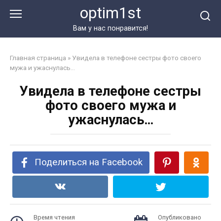
Перейти
optim1st
к
контенту
Вам у нас понравится!
Главная страница
»
Увидела в телефоне сестры фото своего
мужа и ужаснулась…
Увидела в телефоне сестры
фото своего мужа и
ужаснулась…
Поделиться на Facebook
Время чтения
Опубликовано