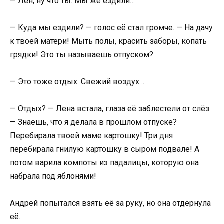
— Лен, ну что ты. Мы же ездили…
— Куда мы ездили? — голос её стал громче. — На дачу
к твоей матери! Мыть полы, красить заборы, копать
грядки! Это ты называешь отпуском?
— Это тоже отдых. Свежий воздух…
— Отдых? — Лена встала, глаза её заблестели от слёз.
— Знаешь, что я делала в прошлом отпуске?
Перебирала твоей маме картошку! Три дня
перебирала гнилую картошку в сыром подвале! А
потом варила компоты из падалицы, которую она
набрала под яблонями!
Андрей попытался взять её за руку, но она отдёрнула
её.