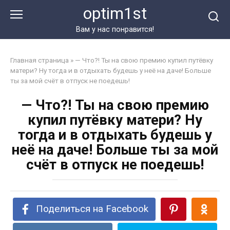
Перейти
optim1st
к
контенту
Вам у нас понравится!
Главная страница
»
— Что?! Ты на свою премию купил путёвку
матери? Ну тогда и в отдыхать будешь у неё на даче! Больше
ты за мой счёт в отпуск не поедешь!
— Что?! Ты на свою премию
купил путёвку матери? Ну
тогда и в отдыхать будешь у
неё на даче! Больше ты за мой
счёт в отпуск не поедешь!
Поделиться на Facebook