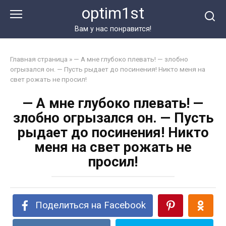
Перейти
optim1st
к
контенту
Вам у нас понравится!
Главная страница
»
— А мне глубоко плевать! — злобно
огрызался он. — Пусть рыдает до посинения! Никто меня на
свет рожать не просил!
— А мне глубоко плевать! —
злобно огрызался он. — Пусть
рыдает до посинения! Никто
меня на свет рожать не
просил!
Поделиться на Facebook