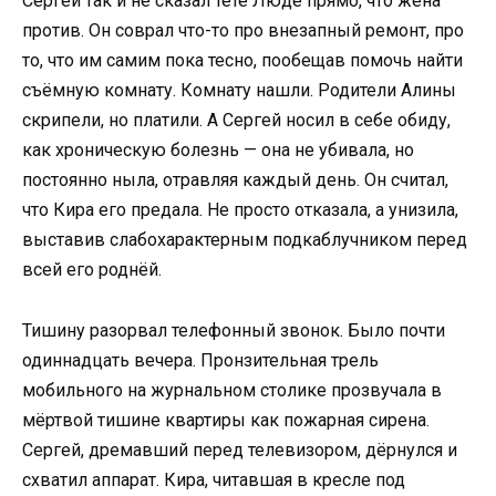
Сергей так и не сказал тёте Люде прямо, что жена
против. Он соврал что-то про внезапный ремонт, про
то, что им самим пока тесно, пообещав помочь найти
съёмную комнату. Комнату нашли. Родители Алины
скрипели, но платили. А Сергей носил в себе обиду,
как хроническую болезнь — она не убивала, но
постоянно ныла, отравляя каждый день. Он считал,
что Кира его предала. Не просто отказала, а унизила,
выставив слабохарактерным подкаблучником перед
всей его роднёй.
Тишину разорвал телефонный звонок. Было почти
одиннадцать вечера. Пронзительная трель
мобильного на журнальном столике прозвучала в
мёртвой тишине квартиры как пожарная сирена.
Сергей, дремавший перед телевизором, дёрнулся и
схватил аппарат. Кира, читавшая в кресле под