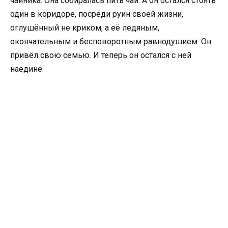
чайника. Она собиралась пить чай. А он остался стоять
один в коридоре, посреди руин своей жизни,
оглушённый не криком, а её ледяным,
окончательным и бесповоротным равнодушием. Он
привёл свою семью. И теперь он остался с ней
наедине.