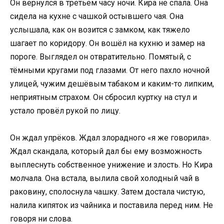
Он вернулся в третьем часу ночи. Кира не спала. Она
сидела на кухне с чашкой остывшего чая. Она
услышала, как он возится с замком, как тяжело
шагает по коридору. Он вошёл на кухню и замер на
пороге. Выглядел он отвратительно. Помятый, с
тёмными кругами под глазами. От него пахло ночной
улицей, чужим дешёвым табаком и каким-то липким,
неприятным страхом. Он сбросил куртку на стул и
устало провёл рукой по лицу.
Он ждал упрёков. Ждал злорадного «я же говорила».
Ждал скандала, который дал бы ему возможность
выплеснуть собственное унижение и злость. Но Кира
молчала. Она встала, вылила свой холодный чай в
раковину, сполоснула чашку. Затем достала чистую,
налила кипяток из чайника и поставила перед ним. Не
говоря ни слова.