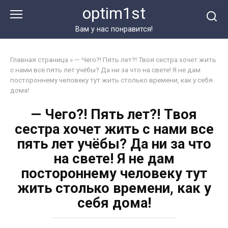
Перейти
optim1st
к
контенту
Вам у нас понравится!
Главная страница
»
— Чего?! Пять лет?! Твоя сестра хочет жить
с нами все пять лет учёбы? Да ни за что на свете! Я не дам
постороннему человеку тут жить столько времени, как у себя
дома!
— Чего?! Пять лет?! Твоя
сестра хочет жить с нами все
пять лет учёбы? Да ни за что
на свете! Я не дам
постороннему человеку тут
жить столько времени, как у
себя дома!