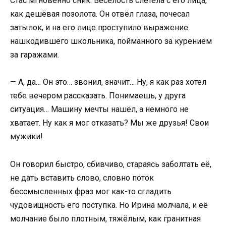
Стас мгновенно сник. Весёлость слетела с его лица,
как дешёвая позолота. Он отвёл глаза, почесал
затылок, и на его лице проступило выражение
нашкодившего школьника, пойманного за курением
за гаражами.
— А, да… Он это… звонил, значит… Ну, я как раз хотел
тебе вечером рассказать. Понимаешь, у друга
ситуация… Машину мечты нашёл, а немного не
хватает. Ну как я мог отказать? Мы же друзья! Свои
мужики!
Он говорил быстро, сбивчиво, стараясь заболтать её,
не дать вставить слово, словно поток
бессмысленных фраз мог как-то сгладить
чудовищность его поступка. Но Ирина молчала, и её
молчание было плотным, тяжёлым, как гранитная