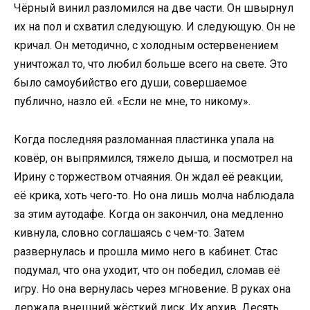
Чёрный винил разломился на две части. Он швырнул
их на пол и схватил следующую. И следующую. Он не
кричал. Он методично, с холодным остервенением
уничтожал то, что любил больше всего на свете. Это
было самоубийство его души, совершаемое
публично, назло ей. «Если не мне, то никому».
Когда последняя разломанная пластинка упала на
ковёр, он выпрямился, тяжело дыша, и посмотрел на
Ирину с торжеством отчаяния. Он ждал её реакции,
её крика, хоть чего-то. Но она лишь молча наблюдала
за этим аутодафе. Когда он закончил, она медленно
кивнула, словно соглашаясь с чем-то. Затем
развернулась и прошла мимо него в кабинет. Стас
подумал, что она уходит, что он победил, сломав её
игру. Но она вернулась через мгновение. В руках она
держала внешний жёсткий диск. Их архив. Десять