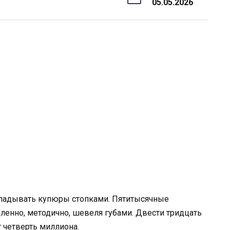
05.05.2026
складывать купюры стопками. Пятитысячные
дленно, методично, шевеля губами. Двести тридцать
т четверть миллиона.