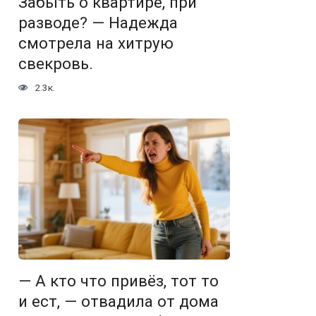
Забыть о квартире, при
разводе? — Надежда
смотрела на хитрую
свекровь.
2.3к.
— А кто что привёз, тот то
и ест, — отвадила от дома