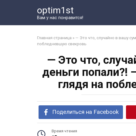
Перейти
optim1st
к
контенту
Вам у нас понравится!
Главная страница
»
— Это что, случайно в вашу су
побледневшую свекровь
— Это что, случ
деньги попали?! 
глядя на побл
Поделиться на Facebook
Время чтения