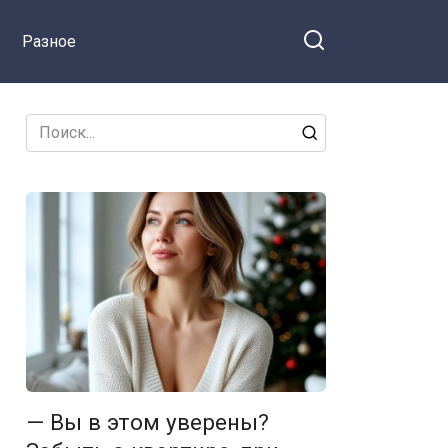
выдержала я
Разное
Search
for:
— Вы в этом уверены?