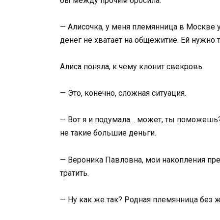
бы между прочим бросила:
— Алисочка, у меня племянница в Москве у
денег не хватает на общежитие. Ей нужно 
Алиса поняла, к чему клонит свекровь.
— Это, конечно, сложная ситуация.
— Вот я и подумала… может, ты поможешь? 
не такие большие деньги.
— Вероника Павловна, мои накопления пре
тратить.
— Ну как же так? Родная племянница без ж