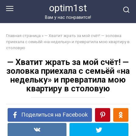
Перейти
optim1st
к
контенту
Вам у нас понравится!
Главная страница
»
— Хватит жрать за мой счёт! — золовка
приехала с семьёй «на недельку» и превратила мою квартиру в
столовую
— Хватит жрать за мой счёт! —
золовка приехала с семьёй «на
недельку» и превратила мою
квартиру в столовую
Поделиться на Facebook