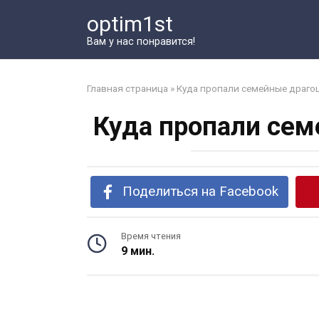
Перейти
optim1st
к
контенту
Вам у нас понравится!
Главная страница
»
Куда пропали семейные драго
Куда пропали сем
Поделиться на Facebook
Время чтения
9 мин.