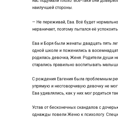
нас подумали плохо. Всё-таки они доверил
наилучшей стороны.
— Не переживай, Ева. Всё будет нормально
нервничает, поэтому пытался её успокоить
Ева и Боря были женаты двадцать пять лет
одной школе и поженились в восемнадцать
родилась девочка, Женя. Родители души не
старались правильно воспитывать малышк
С рождения Евгения была проблемным реб
упрямую и несговорчивую девочку не могли
Ева удивлялись, как у них мог родиться т
Устав от бесконечных скандалов с дочерью
однажды повели Женю к психологу. Специа