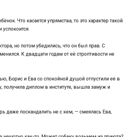
нок. Что касается упрямства, то это характер такой.
и успокоится.
ора, но потом убедились, что он был прав. С
енился. К двадцати годам от её строптивости не
ю, Борис и Ева со спокойной душой отпустили её в
, получила диплом в институте, вышла замуж и
рь даже поскандалить не с кем, — смеялась Ева,
аже неуютно как-то. Может собаку возьмем из приюта?