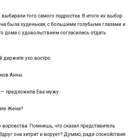
 выбирали того самого подростка. В итоге их выбор
на была худенькая, с большими голубыми глазами и
о дома с удовольствием согласились отдать
й держите ухо востро.
нов Анны.
? — предложила Ева мужу.
ате Жени?
о воровства. Помнишь, что сказал представитель
 Вдруг она хитрит и ворует? Думаю, ради спокойствия