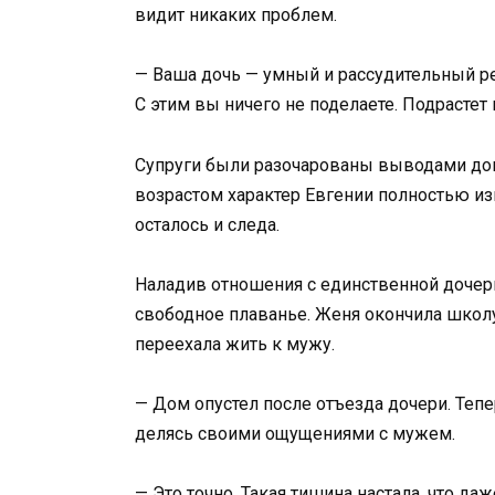
видит никаких проблем.
— Ваша дочь — умный и рассудительный ребё
С этим вы ничего не поделаете. Подрастет 
Супруги были разочарованы выводами докт
возрастом характер Евгении полностью изм
осталось и следа.
Наладив отношения с единственной дочерь
свободное плаванье. Женя окончила школу
переехала жить к мужу.
— Дом опустел после отъезда дочери. Тепе
делясь своими ощущениями с мужем.
— Это точно. Такая тишина настала, что д