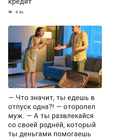
кредит
4.4к.
— Что значит, ты едешь в
отпуск одна?! — оторопел
муж. — А ты развлекайся
со своей роднёй, который
ты деньгами помогаешь